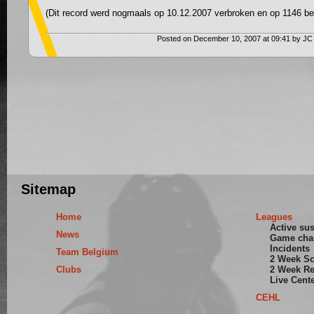
(Dit record werd nogmaals op 10.12.2007 verbroken en op 1146 be
Posted on December 10, 2007 at 09:41 by JC
Sitemap
Home
Leagues
Active su
News
Game cha
Incidents
Team Belgium
2 Week S
Clubs
2 Week Re
Live Cent
CEHL