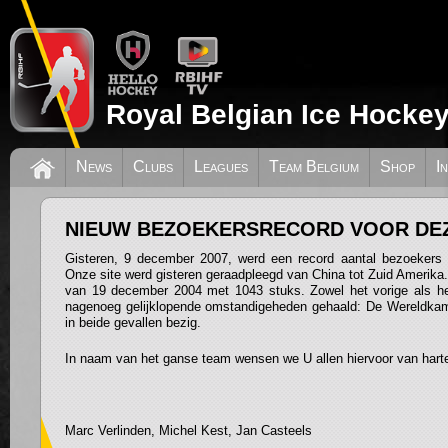
Royal Belgian Ice Hockey
News
Clubs
Leagues
Team Belgium
Shop
I
NIEUW BEZOEKERSRECORD VOOR DEZ
Gisteren, 9 december 2007, werd een record aantal bezoekers 
Onze site werd gisteren geraadpleegd van China tot Zuid Amerika.
van 19 december 2004 met 1043 stuks. Zowel het vorige als he
nagenoeg gelijklopende omstandigeheden gehaald: De Wereldk
in beide gevallen bezig.
In naam van het ganse team wensen we U allen hiervoor van hart
Marc Verlinden, Michel Kest, Jan Casteels