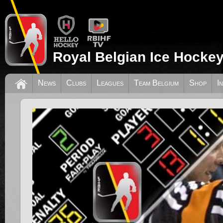
Royal Belgian Ice Hockey
News
Clubs
Leagues
Team Belgium
Shop
I