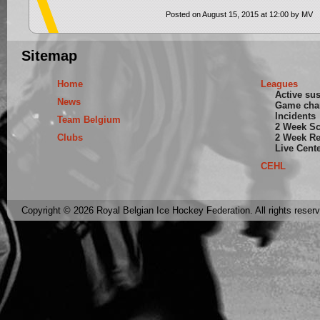
Posted on August 15, 2015 at 12:00 by MV
Sitemap
Home
Leagues
Active su
News
Game cha
Incidents
Team Belgium
2 Week S
Clubs
2 Week Re
Live Cent
CEHL
Copyright © 2026 Royal Belgian Ice Hockey Federation. All rights reser