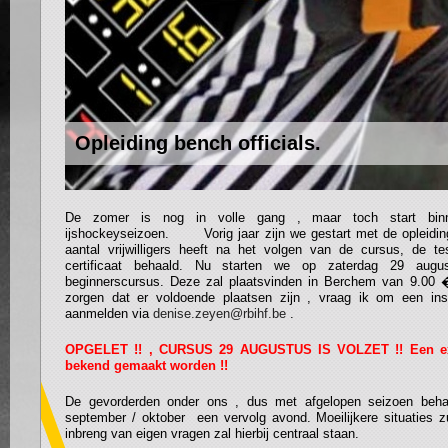
Opleiding bench officials.
De zomer is nog in volle gang , maar toch start bin
ijshockeyseizoen. Vorig jaar zijn we gestart met de opleiding
aantal vrijwilligers heeft na het volgen van de cursus, de t
certificaat behaald. Nu starten we op zaterdag 29 aug
beginnerscursus. Deze zal plaatsvinden in Berchem van 9.00 
zorgen dat er voldoende plaatsen zijn , vraag ik om een insc
aanmelden via
denise.zeyen@rbihf.be
.
OPGELET !! , CURSUS 29 AUGUSTUS IS VOLZET
!! Een e
bekend gemaakt worden !!
De gevorderden onder ons , dus met afgelopen seizoen behaald
september / oktober een vervolg avond. Moeilijkere situaties 
inbreng van eigen vragen zal hierbij centraal staan.