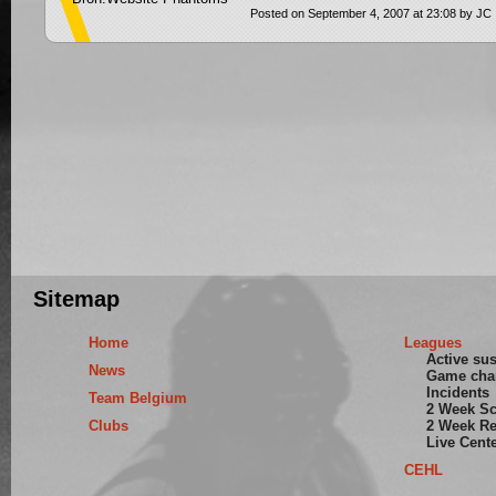
Posted on September 4, 2007 at 23:08 by JC
Sitemap
Home
Leagues
Active su
News
Game cha
Incidents
Team Belgium
2 Week S
Clubs
2 Week Re
Live Cent
CEHL