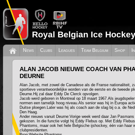
Royal Belgian Ice Hockey
News
Clubs
Leagues
Team Belgium
Shop
I
ALAN JACOB NIEUWE COACH VAN PH
DEURNE
Alan Jacob, met zowel de Canadese als de Franse nationaliteit, z
sportieve verantwoordelijke worden van de eerste en de tweede 
Deurne.Hij zal daar Eddy De Clerck opvolgen.
Jacob werd geboren in Montreal op 18 maart 1967.Als jeugdspeler
normen een tamelijk hoog niveau.Als senior was hij in Europa acti
Duitse ploegen.Later was hij als coach aan de slag bij o.a. de Ne
Den Haag.
Ander nieuws vanuit Deurne:Vorige week werd daar Jan Pasmans t
gekozen. In die functie volgt hij Eddy Flebus op. Met Eddy Flebus 
Phantoms, maar ook het hele Belgische ijshockey, één van haar 
clubpresidenten.
Bron:Website Phantoms