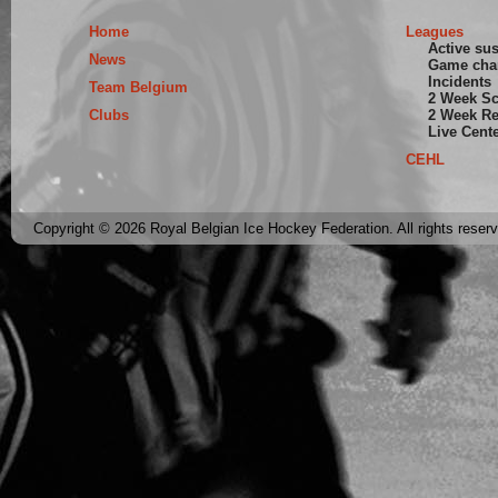
Home
Leagues
Active su
News
Game cha
Incidents
Team Belgium
2 Week S
Clubs
2 Week Re
Live Cent
CEHL
Copyright © 2026 Royal Belgian Ice Hockey Federation. All rights reser