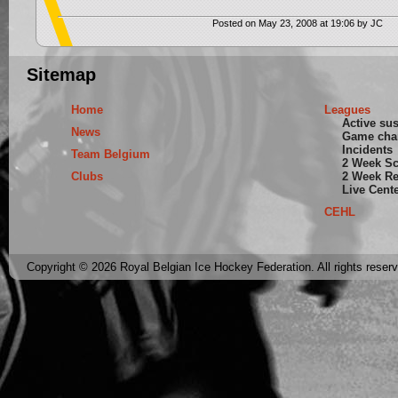
Posted on May 23, 2008 at 19:06 by JC
Sitemap
Home
Leagues
Active su
News
Game cha
Incidents
Team Belgium
2 Week S
Clubs
2 Week Re
Live Cent
CEHL
Copyright © 2026 Royal Belgian Ice Hockey Federation. All rights reser