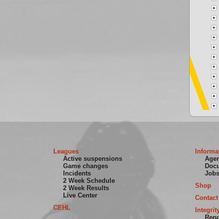
Leagues
Informa
Active suspensions
Age
Game changes
Doc
Incidents
Job
2 Week Schedule
Shop
2 Week Results
Live Center
Contact
CEHL
Integrit
Repo