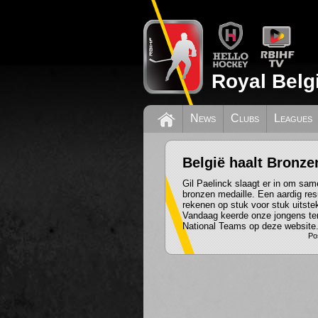
Royal Belg
News
Clubs
Leagues
België haalt Bronze
Gil Paelinck slaagt er in om sa
bronzen medaille. Een aardig res
rekenen op stuk voor stuk uitstek
Vandaag keerde onze jongens te
National Teams op deze website
Po