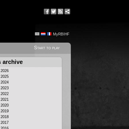
MyRBIHF
Start to play
 archive
2026
2025
2024
2023
2022
2021
2020
2019
2018
2017
2016