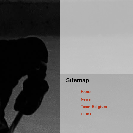
Sitemap
Home
News
Team Belgium
Clubs