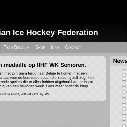
ian Ice Hockey Federation
Team Belgium
Shop
Info
Contact
News
n medaille op IIHF WK Senioren.
men met zijn team terug naar België te komen met een
ultaat voor de kersverse coach die zoals hij zelf zegt kon
ende spelers die er alles hebben uitgehaald wat er in zat.
rug van een bewogen week. Lees meer onder de knop
.
sted on April 3, 2006 at 21:35 by MV