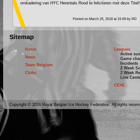
omkadering van HYC Herentals Rood te feliciteren met deze Titel!
Posted on March 25, 2018 at 15:09 by RD
Sitemap
Home
Leagues
Active su
News
Game cha
Incidents
Team Belgium
2 Week S
Clubs
2 Week Re
Live Cent
CEHL
Copyright © 2026 Royal Belgian Ice Hockey Federation. All rights reser