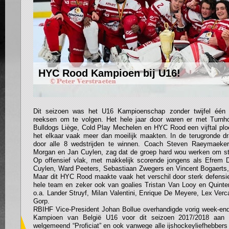
HYC Rood Kampioen bij U16!
Dit seizoen was het U16 Kampioenschap zonder twijfel één 
reeksen om te volgen. Het hele jaar door waren er met Turnho
Bulldogs Liège, Cold Play Mechelen en HYC Rood een vijftal plo
het elkaar vaak meer dan moeilijk maakten. In de terugronde 
door alle 8 wedstrijden te winnen. Coach Steven Raeymaeker
Morgan en Jan Cuylen, zag dat de groep hard wou werken om ste
Op offensief vlak, met makkelijk scorende jongens als Efrem
Cuylen, Ward Peeters, Sebastiaan Zwegers en Vincent Bogaerts,
Maar dit HYC Rood maakte vaak het verschil door sterk defensie
hele team en zeker ook van goalies Tristan Van Looy en Quinte
o.a. Lander Struyf, Milan Valentini, Enrique De Meyere, Lex Ve
Gorp.
RBIHF Vice-President Johan Bollue overhandigde vorig week-en
Kampioen van België U16 voor dit seizoen 2017/2018 aa
welgemeend “Proficiat” en ook vanwege alle ijshockeyliefhebbers