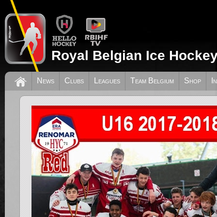
Royal Belgian Ice Hockey
News
Clubs
Leagues
Team Belgium
Shop
I