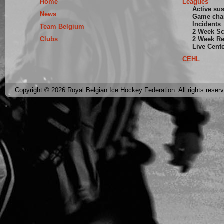
Home
Leagues
Active su
News
Game cha
Incidents
Team Belgium
2 Week S
Clubs
2 Week Re
Live Cent
CEHL
Copyright © 2026 Royal Belgian Ice Hockey Federation. All rights reser