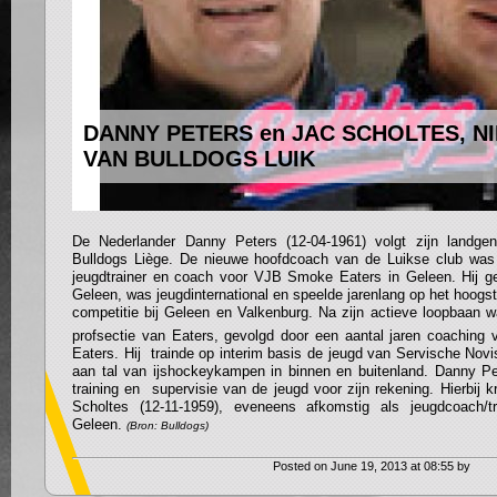
DANNY PETERS en JAC SCHOLTES, N
VAN BULLDOGS LUIK
De Nederlander Danny Peters (12-04-1961) volgt zijn landgen
Bulldogs Liège. De nieuwe hoofdcoach van de Luikse club was d
jeugdtrainer en coach voor VJB Smoke Eaters in Geleen. Hij gen
Geleen, was jeugdinternational en speelde jarenlang op het hoogs
competitie bij Geleen en Valkenburg. Na zijn actieve loopbaan
profsectie van Eaters, gevolgd door een aantal jaren coaching 
Eaters. Hij trainde op interim basis de jeugd van Servische Novi
aan tal van ijshockeykampen in binnen en buitenland. Danny P
training en supervisie van de jeugd voor zijn rekening. Hierbij kr
Scholtes (12-11-1959), eveneens afkomstig als jeugdcoach/
Geleen.
(Bron: Bulldogs)
Posted on June 19, 2013 at 08:55 by