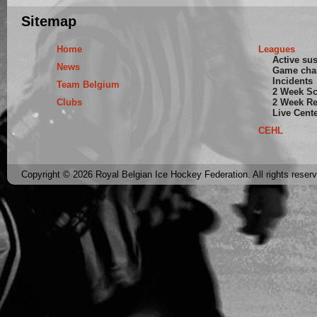
Sitemap
Home
Leagues
Active su
News
Game cha
Incidents
Team Belgium
2 Week S
Clubs
2 Week Re
Live Cent
CEHL
Copyright © 2026 Royal Belgian Ice Hockey Federation. All rights reser