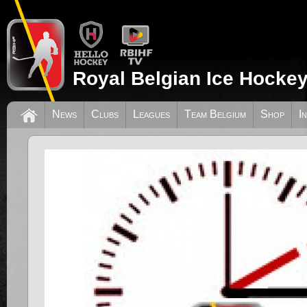
Royal Belgian Ice Hockey
News
Clubs
Leagues
Team Belgium
Shop
I