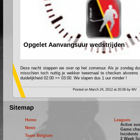
Opgelet Aanvangsuur wedstrijden
Deze nacht stappen we over op het zomeruur. Als je zondag dus
misschien toch nuttig je wekker tweemaal te checken alvorens 
duidelijkheid 02:00 >> 03:00. We slapen dus 1 uur minder !
Posted on March 24, 2012 at 20:06 by MV
Sitemap
Home
Leagues
Active su
News
Game cha
Incidents
Team Belgium
2 Week S