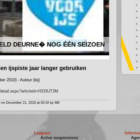
ELD DEURNE� NOG ÉÉN SEIZOEN
n ijspiste jaar langer gebruiken
r 2010) - Auteur (lej)
e/detail.aspx?articleid=H333UT3M
 on December 21, 2010 at 00:32 by MK
Leagues
Informa
Active suspensions
Age