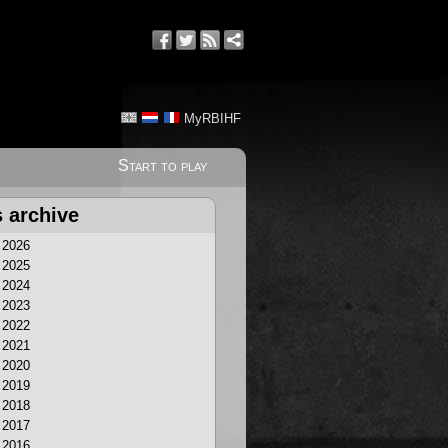
MyRBIHF
Start to play
 archive
2026
2025
2024
2023
2022
2021
2020
2019
2018
2017
2016