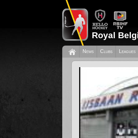
Royal Belg
News
Clubs
Leagues