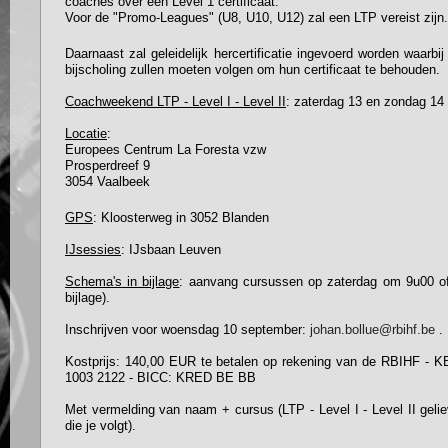
coaches over een Level 1 certificaat.
Voor de "Promo-Leagues" (U8, U10, U12) zal een LTP vereist zijn.
Daarnaast zal geleidelijk hercertificatie ingevoerd worden waarb
bijscholing zullen moeten volgen om hun certificaat te behouden.
Coachweekend LTP - Level I - Level II
: zaterdag 13 en zondag 14
Locatie
:
Europees Centrum La Foresta vzw
Prosperdreef 9
3054 Vaalbeek
GPS
: Kloosterweg in 3052 Blanden
IJsessies
: IJsbaan Leuven
Schema's in bijlage
: aanvang cursussen op zaterdag om 9u00 of
bijlage).
Inschrijven voor woensdag 10 september:
johan.bollue@rbihf.be
.
Kostprijs: 140,00 EUR te betalen op rekening van de RBIHF -
1003 2122 - BICC: KRED BE BB
Met vermelding van naam + cursus (LTP - Level I - Level II geli
die je volgt).