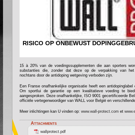
RISICO OP ONBEWUST DOPINGGEBR
15 à 20% van de voedingssupplementen die aan sporters wor
substanties die, zonder dat deze op de verpakking van het
nochtans door de antidoping wetgeving verboden zijn.
Een Franse onafhankelijke organisatie heeft een antidopinglabel o
Om sportlui de garantie op een kwalitatieve voeding te bie
aangesproken. Deze onafhankelijke, ISO 9001 gecertificeerde Bel
officiële vertegenwoordiger van WALL voor België en verschillen
Meer inlichtingen kan U vinden op:
www.wall-protect.com
et
www.e
Attachments
wallprotect.pdf