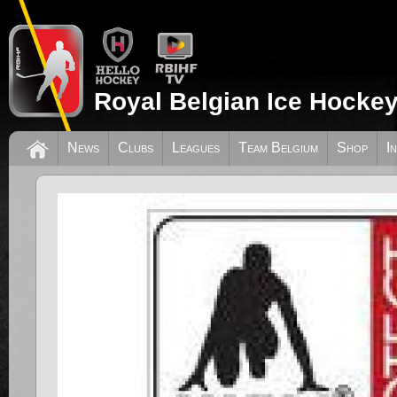
Royal Belgian Ice Hockey
News
Clubs
Leagues
Team Belgium
Shop
I