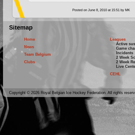
Posted on June 8, 2010 at 15:51 by MK
Sitemap
Home
Leagues
Active su
News
Game cha
Incidents
Team Belgium
2 Week S
Clubs
2 Week Re
Live Cent
CEHL
Copyright © 2026 Royal Belgian Ice Hockey Federation. All rights reser