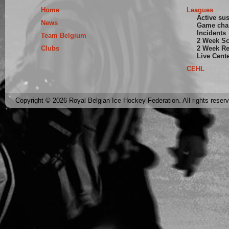
Home
Leagues
Active su
News
Game cha
Incidents
Team Belgium
2 Week S
Clubs
2 Week Re
Live Cent
CEHL
Copyright © 2026 Royal Belgian Ice Hockey Federation. All rights reser