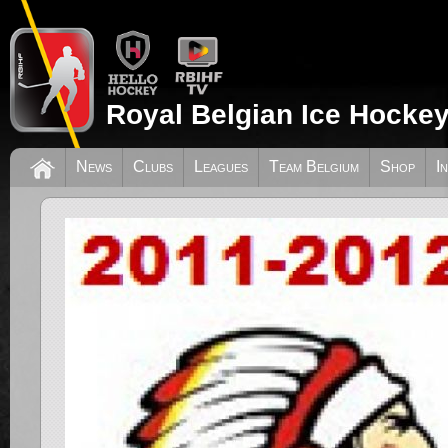
Royal Belgian Ice Hockey
News
Clubs
Leagues
Team Belgium
Shop
I