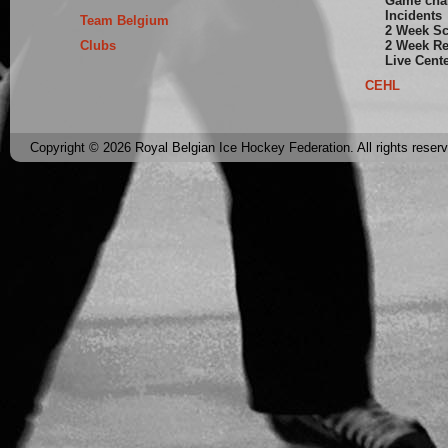
Game cha
Incidents
Team Belgium
2 Week S
Clubs
2 Week Re
Live Cent
CEHL
Copyright © 2026 Royal Belgian Ice Hockey Federation. All rights reser