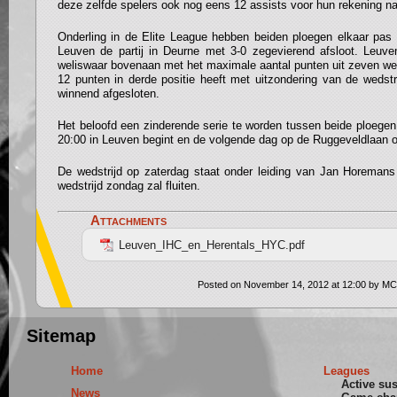
deze zelfde spelers ook nog eens 12 assists voor hun rekening n
Onderling in de Elite League hebben beiden ploegen elkaar pa
Leuven de partij in Deurne met 3-0 zegevierend afsloot. Leuve
weliswaar bovenaan met het maximale aantal punten uit zeven we
12 punten in derde positie heeft met uitzondering van de wedstr
winnend afgesloten.
Het beloofd een zinderende serie te worden tussen beide ploege
20:00 in Leuven begint en de volgende dag op de Ruggeveldlaan 
De wedstrijd op zaterdag staat onder leiding van Jan Horemans t
wedstrijd zondag zal fluiten.
Attachments
Leuven_IHC_en_Herentals_HYC.pdf
Posted on November 14, 2012 at 12:00 by MC
Sitemap
Home
Leagues
Active su
News