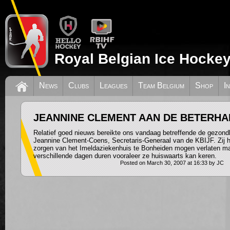
Royal Belgian Ice Hockey
News
Clubs
Leagues
Team Belgium
Shop
I
JEANNINE CLEMENT AAN DE BETERH
Relatief goed nieuws bereikte ons vandaag betreffende de gezon
Jeannine Clement-Coens, Secretaris-Generaal van de KBIJF. Zij he
zorgen van het Imeldaziekenhuis te Bonheiden mogen verlaten ma
verschillende dagen duren vooraleer ze huiswaarts kan keren.
Posted on March 30, 2007 at 16:33 by JC