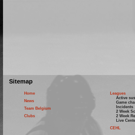
Sitemap
Home
Leagues
Active su
News
Game cha
Incidents
Team Belgium
2 Week S
Clubs
2 Week Re
Live Cent
CEHL