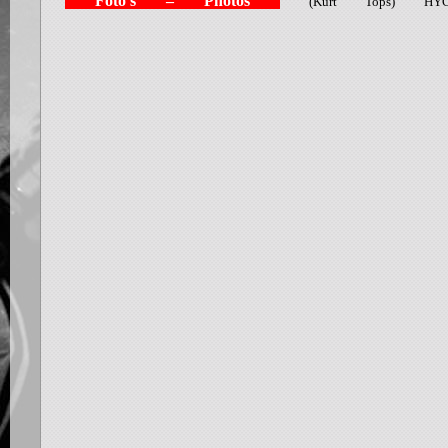
Foto's – Photos
(Kurt Tops) HY