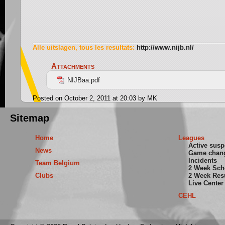
Alle uitslagen, tous les resultats:
http://www.nijb.nl/
Attachments
NIJBaa.pdf
Posted on October 2, 2011 at 20:03 by MK
Sitemap
Home
Leagues
Active sus
News
Game chan
Incidents
Team Belgium
2 Week Sch
Clubs
2 Week Res
Live Center
CEHL