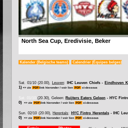
North Sea Cup, Eredivisie, Beker
Kalender (Belgische teams)
Calendrier (Équipes belges)
Sat. 01/10 (20.00),
Leuven
:
IHC Leuven Chiefs -
Eindhoven 
1)
=> zie
PDF-
link hieronder / voir lien
PDF
ci-dessous
Sat. 01/10
(20.30), Geleen:
Ruijters Eaters Geleen
- HYC Fintr
0)
=> zie
PDF-
link hieronder / voir lien
PDF
ci-dessous
Sun. 02/10 (20.00),
Herentals
:
HYC Fintro Herentals
- IHC Leu
0)
=> zie
PDF-
link hieronder / voir lien
PDF
ci-dessous