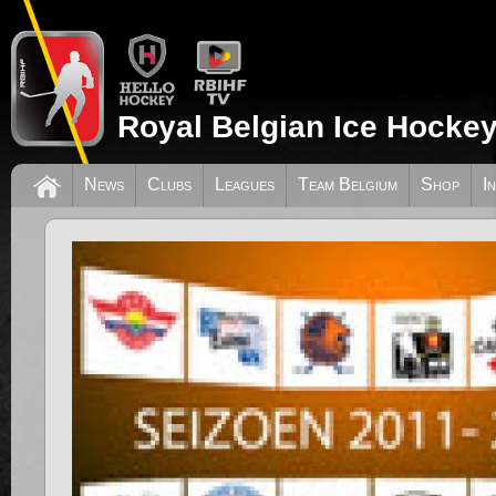
Royal Belgian Ice Hockey
News
Clubs
Leagues
Team Belgium
Shop
I