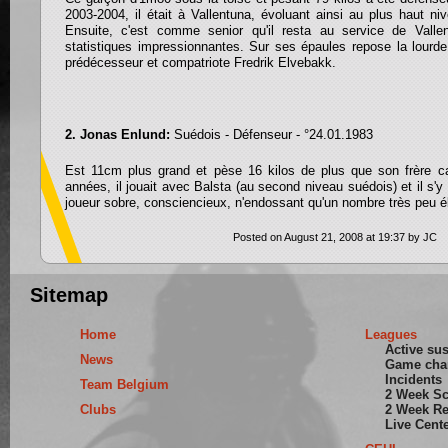
2003-2004, il était à Vallentuna, évoluant ainsi au plus haut n
Ensuite, c'est comme senior qu'il resta au service de Vallen
statistiques impressionnantes. Sur ses épaules repose la lourde
prédécesseur et compatriote Fredrik Elvebakk.
2. Jonas Enlund:
Suédois - Défenseur - °24.01.1983
Est 11cm plus grand et pèse 16 kilos de plus que son frère c
années, il jouait avec Balsta (au second niveau suédois) et il s'
joueur sobre, consciencieux, n'endossant qu'un nombre très peu é
Posted on August 21, 2008 at 19:37 by JC
Sitemap
Home
Leagues
Active su
News
Game cha
Incidents
Team Belgium
2 Week S
Clubs
2 Week Re
Live Cent