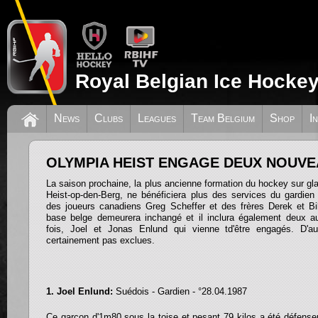
Royal Belgian Ice Hockey
News
Clubs
Leagues
Team Belgium
Shop
I
OLYMPIA HEIST ENGAGE DEUX NOUVE
La saison prochaine, la plus ancienne formation du hockey sur gl
Heist-op-den-Berg, ne bénéficiera plus des services du gardien
des joueurs canadiens Greg Scheffer et des frères Derek et B
base belge demeurera inchangé et il inclura également deux au
fois, Joel et Jonas Enlund qui vienne td'être engagés. D'au
certainement pas exclues.
1. Joel Enlund:
Suédois - Gardien - °28.04.1987
Ce garçon d'1m80 sous la toise et pesant 79 kilos a été défenseur 