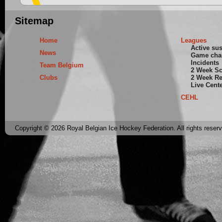
Sitemap
Home
Leagues
Active su
News
Game cha
Incidents
Team Belgium
2 Week S
Clubs
2 Week Re
Live Cent
CEHL
Copyright © 2026 Royal Belgian Ice Hockey Federation. All rights reser