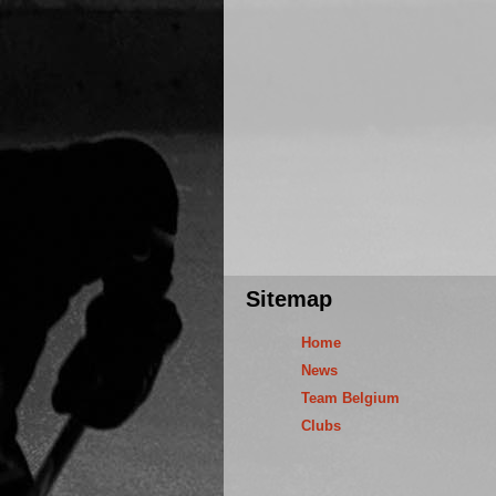
Sitemap
Home
News
Team Belgium
Clubs