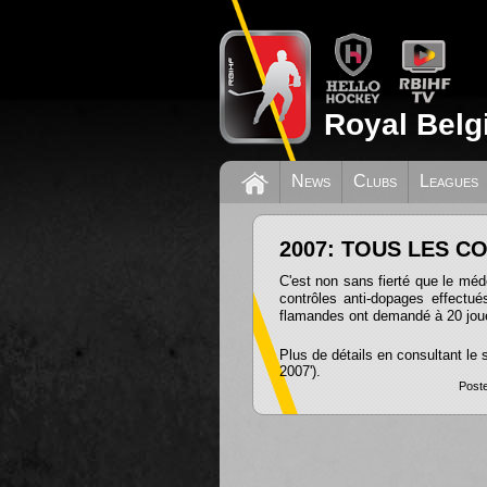
Royal Belg
News
Clubs
Leagues
2007: TOUS LES C
C'est non sans fierté que le mé
contrôles anti-dopages effectué
flamandes ont demandé à 20 joueu
Plus de détails en consultant le 
2007').
Poste