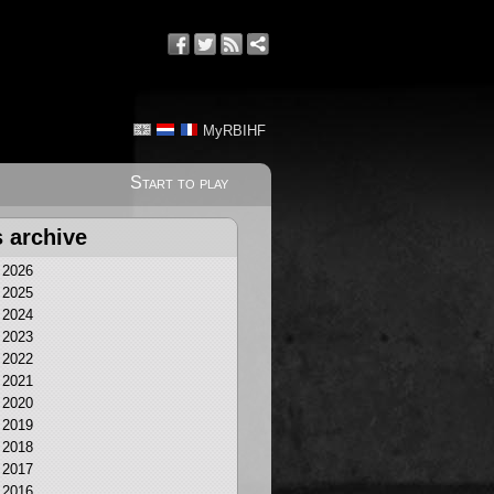
MyRBIHF
Start to play
 archive
2026
2025
2024
2023
2022
2021
2020
2019
2018
2017
2016