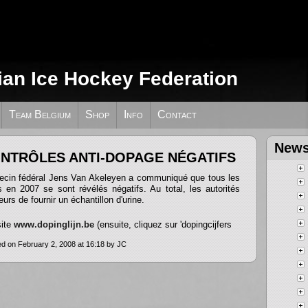
ian Ice Hockey Federation
Team Belgium
Shop
Info
Contact
News
ONTRÔLES ANTI-DOPAGE NÉGATIFS
decin fédéral Jens Van Akeleyen a communiqué que tous les
s en 2007 se sont révélés négatifs. Au total, les autorités
rs de fournir un échantillon d'urine.
site
www.dopinglijn.be
(ensuite, cliquez sur 'dopingcijfers
d on February 2, 2008 at 16:18 by JC