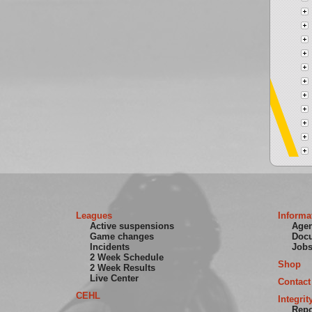
Leagues
Informa
Active suspensions
Age
Game changes
Doc
Incidents
Job
2 Week Schedule
Shop
2 Week Results
Live Center
Contact
CEHL
Integrit
Repo