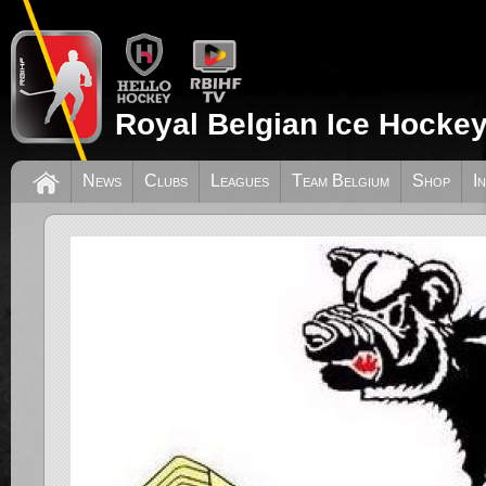
Royal Belgian Ice Hockey
News
Clubs
Leagues
Team Belgium
Shop
I