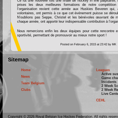
Ce fut une nouvelle fois une finale de hockey in line palpitante
prises les deux meilleures formations de notre compétition
l’organisation revient cette année aux Huskies Beveren qui, 
volontaires, ont permis à ce que cet événement puisse se dérou
N’oublions pas Seppe, Christel et les bénévoles œuvrant de 
chaque année, ont apporté leur indispensable contribution à l’organ
Nous remercions enfin les deux équipes pour cette rencontre 
sportivité, permettant de promouvoir au mieux notre sport
Posted on February 6, 2015 at 23:42 by MK
Sitemap
Home
Leagues
Active su
News
Game cha
Incidents
Team Belgium
2 Week S
Clubs
2 Week Re
Live Cent
CEHL
Copyright © 2026 Royal Belgian Ice Hockey Federation. All rights reser