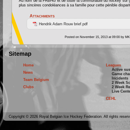
Au nom de la FRBHG et de toute la communauté du hockey sur g
plus sincères condoléances à sa famille pour cette pénible dispari
Attachments
Hendrik Adam Rouw brief.pdf
Posted on November 15, 2013 at 09:00 by MK
Sitemap
Home
Leagues
Active su
News
Game cha
Incidents
Team Belgium
2 Week S
Clubs
2 Week Re
Live Cent
CEHL
Copyright © 2026 Royal Belgian Ice Hockey Federation. All rights reser