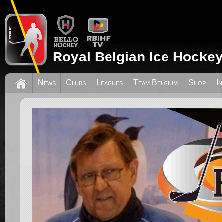
Royal Belgian Ice Hockey
News
Clubs
Leagues
Team Belgium
Shop
I