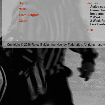
Home
Leagues
Active su
News
Game cha
Incidents
Team Belgium
2 Week S
Clubs
2 Week Re
Live Cent
CEHL
Copyright © 2026 Royal Belgian Ice Hockey Federation. All rights reser