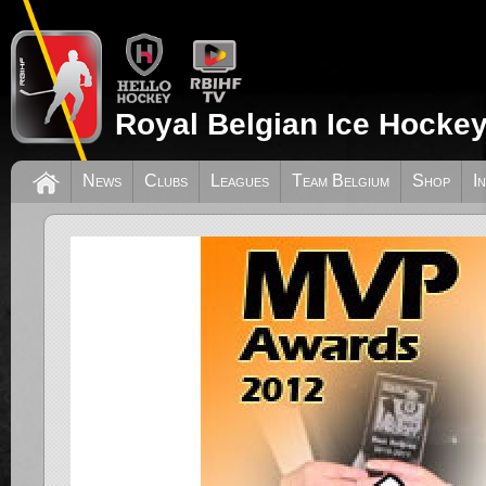
Royal Belgian Ice Hockey
News
Clubs
Leagues
Team Belgium
Shop
I