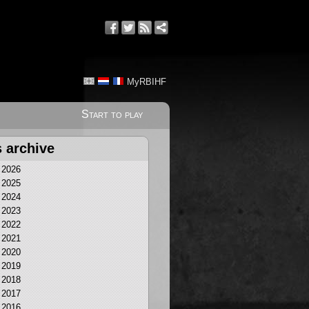
MyRBIHF
Start to play
 archive
2026
2025
2024
2023
2022
2021
2020
2019
2018
2017
2016