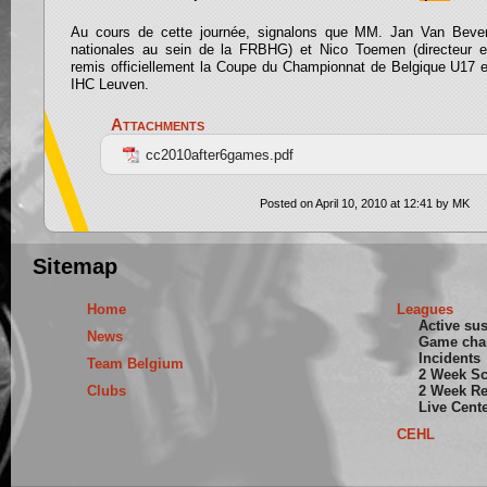
Au cours de cette journée, signalons que MM. Jan Van Bever
nationales au sein de la FRBHG) et Nico Toemen (directeur 
remis officiellement la Coupe du Championnat de Belgique U17 
IHC Leuven.
Attachments
cc2010after6games.pdf
Posted on April 10, 2010 at 12:41 by MK
Sitemap
Home
Leagues
Active su
News
Game cha
Incidents
Team Belgium
2 Week S
Clubs
2 Week Re
Live Cent
CEHL