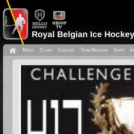
Royal Belgian Ice Hockey
News
Clubs
Leagues
Team Belgium
Shop
I