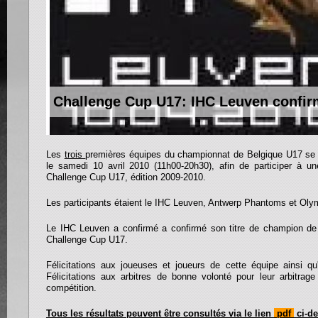
Challenge Cup U17: IHC Leuven confirm
Les
trois
premières équipes du championnat de Belgique U17 se 
le samedi 10 avril 2010 (11h00-20h30), afin de participer à une
Challenge Cup U17, édition 2009-2010.
Les participants étaient le IHC Leuven, Antwerp Phantoms et Oly
Le IHC Leuven a confirmé a confirmé son titre de champion de
Challenge Cup U17.
Félicitations aux joueuses et joueurs de cette équipe ainsi q
Félicitations aux arbitres de bonne volonté pour leur arbitrage
compétition.
Tous les résultats peuvent être consultés via le lien
pdf
ci-d