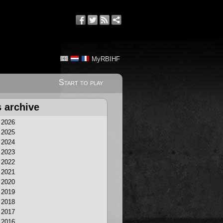
MyRBIHF
Start to play
 archive
2026
2025
2024
2023
2022
2021
2020
2019
2018
2017
2016