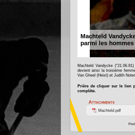
Machteld Vandycke.
parmi les hommes
Machteld Vandycke (°21.06.81)
devient ainsi la troisième femme
Van Gheel (Heist) et Judith Note
Prière de cliquer sur le lien
complète.
Attachments
Machteld.pdf
Post