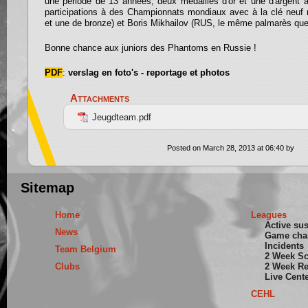
une période de 13 années, deux médailles d'or et une d'argent
participations à des Championnats mondiaux avec à la clé neuf m
et une de bronze) et Boris Mikhailov (RUS, le même palmarès que
Bonne chance aux juniors des Phantoms en Russie !
PDF
:
verslag en foto's - reportage et photos
Attachments
Jeugdteam.pdf
Posted on March 28, 2013 at 06:40 by
Sitemap
Home
Leagues
Active su
News
Game cha
Incidents
Team Belgium
2 Week S
Clubs
2 Week Re
Live Cent
CEHL