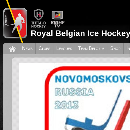
Royal Belgian Ice Hockey
News
Clubs
Leagues
Team Belgium
Shop
I