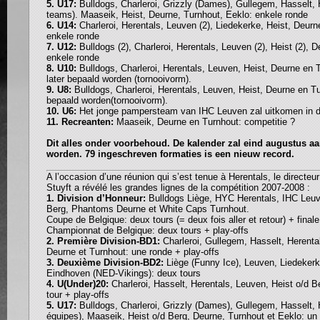
5. U17:
Bulldogs, Charleroi, Grizzly (Dames), Gullegem, Hasselt, 
teams). Maaseik, Heist, Deurne, Turnhout, Eeklo: enkele ronde
6. U14:
Charleroi, Herentals, Leuven (2), Liedekerke, Heist, Deurn
enkele ronde
7. U12:
Bulldogs (2), Charleroi, Herentals, Leuven (2), Heist (2), 
enkele ronde
8. U10:
Bulldogs, Charleroi, Herentals, Leuven, Heist, Deurne en 
later bepaald worden (tornooivorm).
9. U8:
Bulldogs, Charleroi, Herentals, Leuven, Heist, Deurne en Tu
bepaald worden(tornooivorm).
10. U6:
Het jonge pampersteam van IHC Leuven zal uitkomen in d
11. Recreanten:
Maaseik, Deurne en Turnhout: competitie ?
Dit alles onder voorbehoud. De kalender zal eind augustus a
worden. 79 ingeschreven formaties is een nieuw record.
A l’occasion d’une réunion qui s’est tenue à Herentals, le direct
Stuyft a révélé les grandes lignes de la compétition 2007-2008 :
1. Division d’Honneur:
Bulldogs Liège, HYC Herentals, IHC Leuv
Berg, Phantoms Deurne et White Caps Turnhout.
Coupe de Belgique: deux tours (= deux fois aller et retour) + final
Championnat de Belgique: deux tours + play-offs
2. Première Division-BD1:
Charleroi, Gullegem, Hasselt, Herenta
Deurne et Turnhout: une ronde + play-offs
3. Deuxième Division-BD2:
Liège (Funny Ice), Leuven, Liedeker
Eindhoven (NED-Vikings): deux tours
4. U(Under)20:
Charleroi, Hasselt, Herentals, Leuven, Heist o/d B
tour + play-offs
5. U17:
Bulldogs, Charleroi, Grizzly (Dames), Gullegem, Hasselt, 
équipes), Maaseik, Heist o/d Berg, Deurne, Turnhout et Eeklo: un 