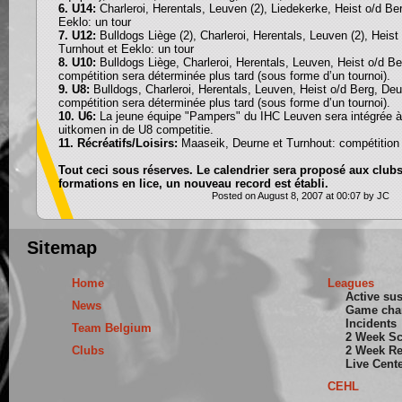
6. U14:
Charleroi, Herentals, Leuven (2), Liedekerke, Heist o/d Be
Eeklo: un tour
7. U12:
Bulldogs Liège (2), Charleroi, Herentals, Leuven (2), Heist
Turnhout et Eeklo: un tour
8. U10:
Bulldogs Liège, Charleroi, Herentals, Leuven, Heist o/d Be
compétition sera déterminée plus tard (sous forme d’un tournoi).
9. U8:
Bulldogs, Charleroi, Herentals, Leuven, Heist o/d Berg, Deu
compétition sera déterminée plus tard (sous forme d’un tournoi).
10. U6:
La jeune équipe "Pampers" du IHC Leuven sera intégrée à
uitkomen in de U8 competitie.
11. Récréatifs/Loisirs:
Maaseik, Deurne et Turnhout: compétition
Tout ceci sous réserves. Le calendrier sera proposé aux clubs
formations en lice, un nouveau record est établi.
Posted on August 8, 2007 at 00:07 by JC
Sitemap
Home
Leagues
Active su
News
Game cha
Incidents
Team Belgium
2 Week S
Clubs
2 Week Re
Live Cent
CEHL