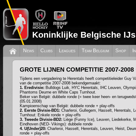
Koninklijke Belgische IJ
News
Clubs
Leagues
Team Belgium
Shop
I
GROTE LIJNEN COMPETITIE 2007-200
Tijdens een vergadering te Herentals heeft competitieleider Guy Va
van de competitie 2007-2008 bekendgemaakt:
1. Eredivisie:
Bulldogs Luik, HYC Herentals, IHC Leuven, Olympi
Phantoms Deurne en White Caps Turnhout.
Beker van België: dubbele ronde (= twee keer heen- en terugwedstr
(05.01.2008)
Kampioenschap van België: dubbele ronde + play-offs
2. Eerste Divisie-BD1:
Charleroi, Gullegem, Hasselt, Herentals, 
Turnhout: Enkele ronde + play-offs
3. Tweede Divisie-BD2:
Liège (Funny Ice), Leuven, Liedekerke, 
Eindhoven (NED- Vikings): dubbele ronde
4. U(Under)20:
Charleroi, Hasselt, Herentals, Leuven, Heist, Deu
ronde + play-offs