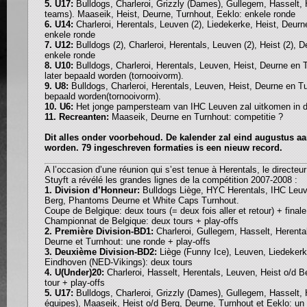
5. U17:
Bulldogs, Charleroi, Grizzly (Dames), Gullegem, Hasselt, 
teams). Maaseik, Heist, Deurne, Turnhout, Eeklo: enkele ronde
6. U14:
Charleroi, Herentals, Leuven (2), Liedekerke, Heist, Deurn
enkele ronde
7. U12:
Bulldogs (2), Charleroi, Herentals, Leuven (2), Heist (2), 
enkele ronde
8. U10:
Bulldogs, Charleroi, Herentals, Leuven, Heist, Deurne en 
later bepaald worden (tornooivorm).
9. U8:
Bulldogs, Charleroi, Herentals, Leuven, Heist, Deurne en Tu
bepaald worden(tornooivorm).
10. U6:
Het jonge pampersteam van IHC Leuven zal uitkomen in d
11. Recreanten:
Maaseik, Deurne en Turnhout: competitie ?
Dit alles onder voorbehoud. De kalender zal eind augustus a
worden. 79 ingeschreven formaties is een nieuw record.
A l’occasion d’une réunion qui s’est tenue à Herentals, le direct
Stuyft a révélé les grandes lignes de la compétition 2007-2008 :
1. Division d’Honneur:
Bulldogs Liège, HYC Herentals, IHC Leuv
Berg, Phantoms Deurne et White Caps Turnhout.
Coupe de Belgique: deux tours (= deux fois aller et retour) + final
Championnat de Belgique: deux tours + play-offs
2. Première Division-BD1:
Charleroi, Gullegem, Hasselt, Herenta
Deurne et Turnhout: une ronde + play-offs
3. Deuxième Division-BD2:
Liège (Funny Ice), Leuven, Liedeker
Eindhoven (NED-Vikings): deux tours
4. U(Under)20:
Charleroi, Hasselt, Herentals, Leuven, Heist o/d B
tour + play-offs
5. U17:
Bulldogs, Charleroi, Grizzly (Dames), Gullegem, Hasselt, 
équipes), Maaseik, Heist o/d Berg, Deurne, Turnhout et Eeklo: un 