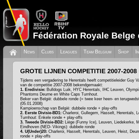
Fédération Royale Belge 
News
Clubs
Leagues
Team Belgium
Shop
I
GROTE LIJNEN COMPETITIE 2007-200
Tijdens een vergadering te Herentals heeft competitieleider Guy Va
van de competitie 2007-2008 bekendgemaakt:
1. Eredivisie:
Bulldogs Luik, HYC Herentals, IHC Leuven, Olympi
Phantoms Deurne en White Caps Turnhout.
Beker van België: dubbele ronde (= twee keer heen- en terugwedstr
(05.01.2008)
Kampioenschap van België: dubbele ronde + play-offs
2. Eerste Divisie-BD1:
Charleroi, Gullegem, Hasselt, Herentals, 
Turnhout: Enkele ronde + play-offs
3. Tweede Divisie-BD2:
Liège (Funny Ice), Leuven, Liedekerke, 
Eindhoven (NED- Vikings): dubbele ronde
4. U(Under)20:
Charleroi, Hasselt, Herentals, Leuven, Heist, Deu
ronde + play-offs