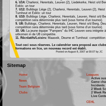
6. U14:
Charleroi, Herentals, Leuven (2), Liedekerke, Heist o/d Be
Eeklo: un tour
7. U12:
Bulldogs Liège (2), Charleroi, Herentals, Leuven (2), Heist
Turnhout et Eeklo: un tour
8. U10:
Bulldogs Liège, Charleroi, Herentals, Leuven, Heist o/d Be
compétition sera déterminée plus tard (sous forme d’un tournoi).
9. U8:
Bulldogs, Charleroi, Herentals, Leuven, Heist o/d Berg, Deu
compétition sera déterminée plus tard (sous forme d’un tournoi).
10. U6:
La jeune équipe "Pampers" du IHC Leuven sera intégrée à
uitkomen in de U8 competitie.
11. Récréatifs/Loisirs:
Maaseik, Deurne et Turnhout: compétition
Tout ceci sous réserves. Le calendrier sera proposé aux clubs
formations en lice, un nouveau record est établi.
Posted on August 8, 2007 at 00:07 by JC
Sitemap
Home
Leagues
Active su
News
Game cha
Incidents
Team Belgium
2 Week S
Clubs
2 Week Re
Live Cent
CEHL