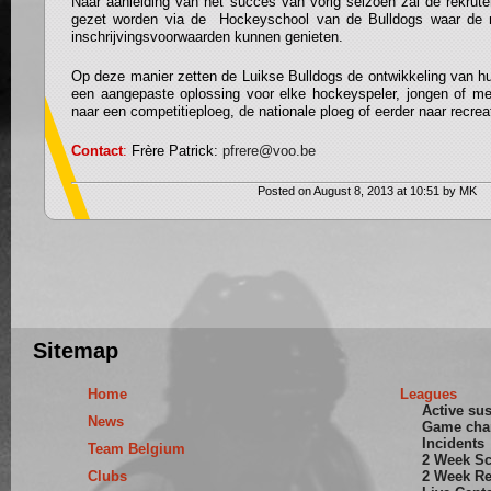
Naar aanleiding van het succes van vorig seizoen zal de rekrute
gezet worden via de Hockeyschool van de Bulldogs waar de m
inschrijvingsvoorwaarden kunnen genieten.
Op deze manier zetten de Luikse Bulldogs de ontwikkeling van hu
een aangepaste oplossing voor elke hockeyspeler, jongen of meis
naar een competitieploeg, de nationale ploeg of eerder naar recreat
Contact
:
Frère Patrick:
pfrere@voo.be
Posted on August 8, 2013 at 10:51 by MK
Sitemap
Home
Leagues
Active su
News
Game cha
Incidents
Team Belgium
2 Week S
Clubs
2 Week Re