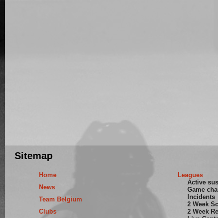
Sitemap
Home
Leagues
Active su
News
Game cha
Incidents
Team Belgium
2 Week S
Clubs
2 Week Re