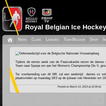
Royal Belgian Ice Hockey
Oefenwedstrijd voor de Belgische Nati
News
Clubs
Leagues
Team Belgium
Shop
I
Vrouwenploeg
Tijdens de eerste week van de Paasvakantie reizen de dames v
Team naar Spanje om aan het Women's Championship Div II, grou
Ter voorbereiding van dit WK zal een wedstrijd dames
vs
se
plaatsvinden op maandag 18/3 op de ijsbaan van Herentals om 19.
Posted on March 14, 2013 at 22:00 by