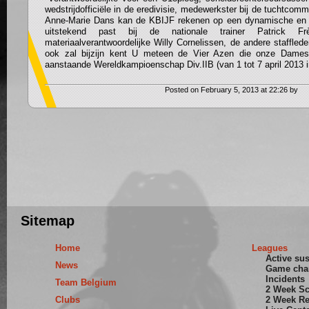
wedstrijdofficiële in de eredivisie, medewerkster bij de tuchtc
Anne-Marie Dans kan de KBIJF rekenen op een dynamische en er
uitstekend past bij de nationale trainer Patrick F
materiaalverantwoordelijke Willy Cornelissen, de andere staffled
ook zal bijzijn kent U meteen de Vier Azen die onze Dames 
aanstaande Wereldkampioenschap Div.IIB (van 1 tot 7 april 2013 
Posted on February 5, 2013 at 22:26 by
Sitemap
Home
Leagues
Active su
News
Game cha
Incidents
Team Belgium
2 Week S
Clubs
2 Week Re