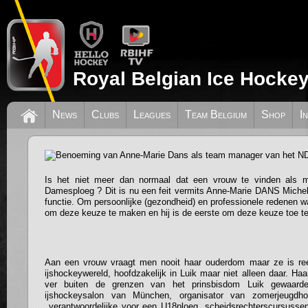
Royal Belgian Ice Hockey
Benoeming van Anne-Marie Dans als t
News
Clubs
Leagues
Team Belgium
Shop
I
het NDT(Nationale Damesteam)
Is het niet meer dan normaal dat een vrouw te vinden als m
Damesploeg ? Dit is nu een feit vermits Anne-Marie DANS Michel
functie. Om persoonlijke (gezondheid) en professionele redenen 
om deze keuze te maken en hij is de eerste om deze keuze toe te
Aan een vrouw vraagt men nooit haar ouderdom maar ze is reed
ijshockeywereld, hoofdzakelijk in Luik maar niet alleen daar. H
ver buiten de grenzen van het prinsbisdom Luik gewaardee
ijshockeysalon van München, organisator van zomerjeugdho
verantwoordelijke voor een U18ploeg, scheidsrechterscursussen