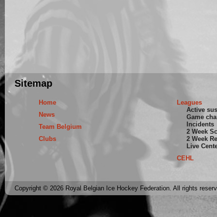
Sitemap
Home
Leagues
Active su
News
Game cha
Incidents
Team Belgium
2 Week S
Clubs
2 Week Re
Live Cent
CEHL
Copyright © 2026 Royal Belgian Ice Hockey Federation. All rights reser