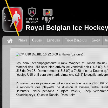
Royal Belgian Ice Hockey
News
Clubs
Leagues
Team Belgium
Shop
I
CM U10 Div.IIB, 16.22.3.09 à Narva (Est
Les deux accompagnateurs (Frank Wagner et Johan Bollue) 
matériel des U18 sont bien arrivés ce vendredi soir (14.3.09) à
U18 de Div.2B. Demain matin (15.3.09) à 7h30, c’est à Deurne qu
l’équipe U18 et il sera bien tard, dimanche (15.3) lorsqu’ils arriver
Plusieurs de ces joueurs seront encore en lice ce soir (14.3.09, 2
la rencontre des play-offs de division d’Honneur, entre Bul
Herentals. Nous pensons à
Bjorn Valckx, Joep Vercamme
Kolodziejczyk, Quentin Rondia, Dries Leirs....