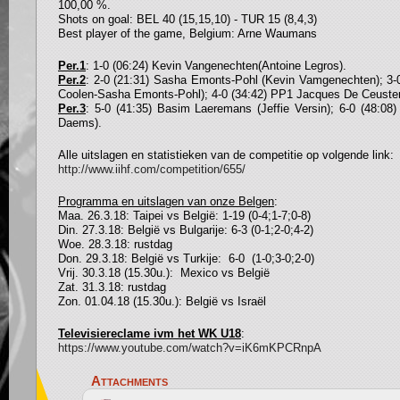
100,00 %.
Shots on goal: BEL 40 (15,15,10) - TUR 15 (8,4,3)
Best player of the game, Belgium: Arne Waumans
Per.1
: 1-0 (06:24) Kevin Vangenechten(Antoine Legros).
Per.2
: 2-0 (21:31) Sasha Emonts-Pohl (Kevin Vamgenechten); 3-0
Coolen-Sasha Emonts-Pohl); 4-0 (34:42) PP1 Jacques De Ceuster 
Per.3
: 5-0 (41:35) Basim Laeremans (Jeffie Versin); 6-0 (48:
Daems).
Alle uitslagen en statistieken van de competitie op volgende link:
http://www.iihf.com/competition/655/
Pro
g
ramma en uitsla
g
en van onze Bel
g
en
:
Maa. 26.3.18: Taipei vs België: 1-19 (0-4;1-7;0-8)
Din. 27.3.18: België vs Bulgarije: 6-3 (0-1;2-0;4-2)
Woe. 28.3.18: rustdag
Don. 29.3.18: België vs Turkije: 6-0 (1-0;3-0;2-0)
Vrij. 30.3.18 (15.30u.): Mexico vs België
Zat. 31.3.18: rustdag
Zon. 01.04.18 (15.30u.): België vs Israël
Televisiereclame ivm het WK U18
:
https://www.youtube.com/watch?v=iK6mKPCRnpA
Attachments