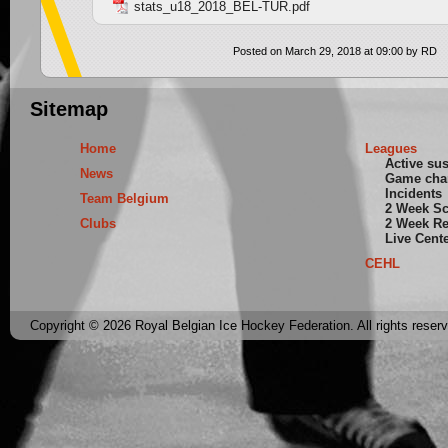
stats_u18_2018_BEL-TUR.pdf
Posted on March 29, 2018 at 09:00 by RD
Sitemap
Home
Leagues
Active su
News
Game cha
Incidents
Team Belgium
2 Week S
Clubs
2 Week Re
Live Cent
CEHL
Copyright © 2026 Royal Belgian Ice Hockey Federation. All rights reser