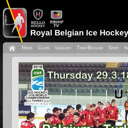
Royal Belgian Ice Hockey
News
Clubs
Leagues
Team Belgium
Shop
I