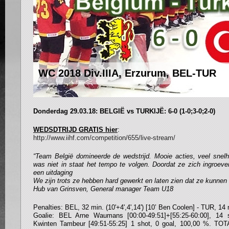
WC 2018 Div.IIIA, Erzurum, BEL-TUR
Donderdag 29.03.18: BELGIË vs TURKIJË: 6-0 (1-0;3-0;2-0)
WEDSDTRIJD GRATIS hier
:
http://www.iihf.com/competition/655/live-stream/
“Team België domineerde de wedstrijd. Mooie acties, veel snelhe
was niet in staat het tempo te volgen. Doordat ze zich ingroev
een uitdaging
We zijn trots ze hebben hard gewerkt en laten zien dat ze kunnen
Hub van Grinsven, General manager Team U18
Penalties: BEL, 32 min. (10'+4',4',14') [10’ Ben Coolen] - TUR, 14 mi
Goalie: BEL Arne Waumans [00:00-49:51]+[55:25-60:00], 14 
Kwinten Tambeur [49:51-55:25] 1 shot, 0 goal, 100,00 %. TOT