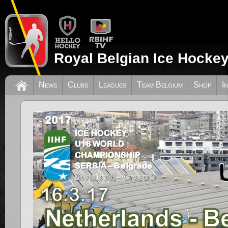
Royal Belgian Ice Hockey
News
Clubs
Leagues
Team Belgium
Shop
I