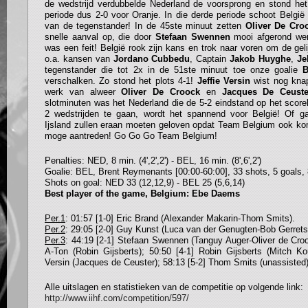
de wedstrijd verdubbelde Nederland de voorsprong en stond he
periode dus 2-0 voor Oranje. In die derde periode schoot België
van de tegenstander! In de 45ste minuut zetten
Oliver De Cr
snelle aanval op, die door
Stefaan Swennen
mooi afgerond wer
was een feit! België rook zijn kans en trok naar voren om de ge
o.a. kansen van
Jordano Cubbedu
, Captain
Jakob Huyghe
,
Je
tegenstander die tot 2x in de 51ste minuut toe onze goalie
verschalken. Zo stond het plots 4-1!
Jeffie Versin
wist nog kna
werk van alweer
Oliver De Croock
en
Jacques De Ceuste
slotminuten was het Nederland die de 5-2 eindstand op het score
2 wedstrijden te gaan, wordt het spannend voor België! Of ga
Ijsland zullen eraan moeten geloven opdat Team Belgium ook kom
moge aantreden! Go Go Go Team Belgium!
Penalties: NED, 8 min. (4',2',2') - BEL, 16 min. (8',6',2')
Goalie: BEL, Brent Reymenants [00:00-60:00], 33 shots, 5 goals,
Shots on goal: NED 33 (12,12,9) - BEL 25 (5,6,14)
Best player of the game, Belgium: Ebe Daems
Per.1
: 01:57 [1-0] Eric Brand (Alexander Makarin-Thom Smits).
Per.2
: 29:05 [2-0] Guy Kunst (Luca van der Genugten-Bob Gerrets
Per.3
: 44:19 [2-1] Stefaan Swennen (Tanguy Auger-Oliver de Crooc
A-Ton (Robin Gijsberts); 50:50 [4-1] Robin Gijsberts (Mitch Ko
Versin (Jacques de Ceuster); 58:13 [5-2] Thom Smits (unassisted)
Alle uitslagen en statistieken van de competitie op volgende link:
http://www.iihf.com/competition/597/