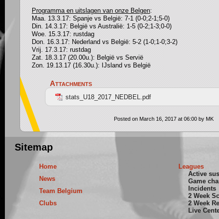
Pro
g
ramma en uitsla
g
en van onze Bel
g
en
:
Maa. 13.3.17: Spanje vs België: 7-1 (0-0;2-1;5-0)
Din. 14.3.17: België vs Australië: 1-5 (0-2;1-3;0-0)
Woe. 15.3.17: rustdag
Don. 16.3.17: Nederland vs België: 5-2 (1-0;1-0;3-2)
Vrij. 17.3.17: rustdag
Zat. 18.3.17 (20.00u.): België vs Servië
Zon. 19.13.17 (16.30u.): IJsland vs België
Attachments
stats_U18_2017_NEDBEL.pdf
Posted on March 16, 2017 at 06:00 by MK
Sitemap
Home
Leagues
Active su
News
Game cha
Incidents
Team Belgium
2 Week S
Clubs
2 Week Re
Live Cent