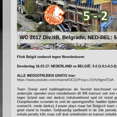
WC 2017 Div.IIB, Belgrado, NED-BEL: 5
Flink België onderuit tegen Noorderburen
Donderdag 16.03.17: NEDERLAND vs BELGIË: 5-2 (1-0;1-0;3-2)
ALLE WEDSDTRIJDEN GRATIS hier:
https://www.youtube.com/channel/UCt2zPxsp-cJI1HzNgm4Tj4A
Team Oranje werd traditiegetrouw als favoriet beschouwd vo
anderzijds openden onze noorderburen dit WK-toernooi ook met
tegen Ijsland was niet dankzij indrukwekkend spel tot stand 
Oranjehemden scoorden te snel de openingstreffer, hadden tijden
overwicht, mede dankzij 4 power plays maar het Belgisch team
goed stand te houden. Gelijkaardig spelbeeld in de 2de period
enkele penalty kills maar zelf druk ontwikkelen en kansen ontwikk