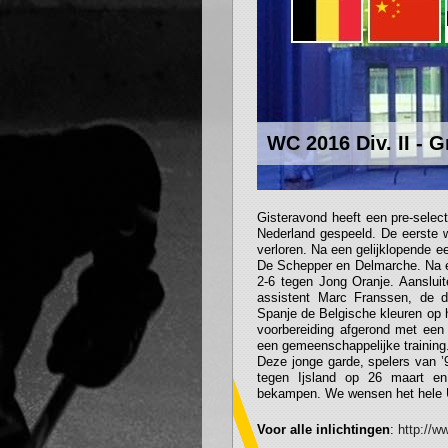
WC 2016 Div. II - 
Gisteravond heeft een pre-selec
Nederland gespeeld. De eerste w
verloren. Na een gelijklopende ee
De Schepper en Delmarche. Na enk
2-6 tegen Jong Oranje. Aanslui
assistent Marc Franssen, de d
Spanje de Belgische kleuren op
voorbereiding afgerond met een
een gemeenschappelijke training
Deze jonge garde, spelers van ’
tegen Ijsland op 26 maart en
bekampen. We wensen het hele 
Voor alle inlichtingen
:
http://w