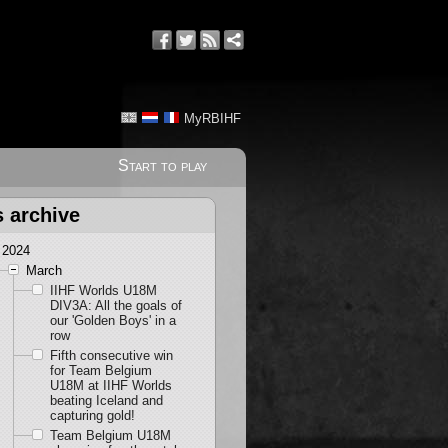
MyRBIHF
Start to play
s archive
2024
March
IIHF Worlds U18M
DIV3A: All the goals of
our 'Golden Boys' in a
row
Fifth consecutive win
for Team Belgium
U18M at IIHF Worlds
beating Iceland and
capturing gold!
Team Belgium U18M