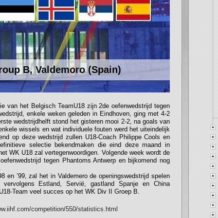
Group B, Valdemoro (Spain)
tie van het Belgisch TeamU18 zijn 2de oefenwedstrijd tegen
edstrijd, enkele weken geleden in Eindhoven, ging met 4-2
rste wedstrijdhelft stond het gisteren mooi 2-2, na goals van
ele wissels en wat individuele fouten werd het uiteindelijk
tend op deze wedstrijd zullen U18-Coach Philippe Cools en
efinitieve selectie bekendmaken die eind deze maand in
 het WK U18 zal vertegenwoordigen. Volgende week wordt de
 oefenwedstrijd tegen Phantoms Antwerp en bijkomend nog
.
98 en ’99, zal het in Valdemero de openingswedstrijd spelen
 vervolgens Estland, Servië, gastland Spanje en China
U18-Team veel succes op het WK Div II Groep B.
ww.iihf.com/competition/550/statistics.html