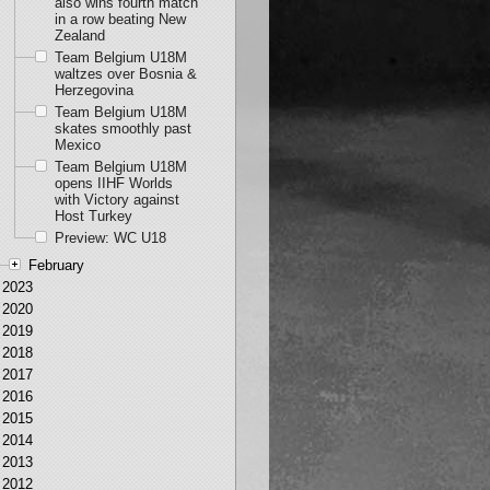
also wins fourth match
in a row beating New
Zealand
Team Belgium U18M
waltzes over Bosnia &
Herzegovina
Team Belgium U18M
skates smoothly past
Mexico
Team Belgium U18M
opens IIHF Worlds
with Victory against
Host Turkey
Preview: WC U18
February
2023
2020
2019
2018
2017
2016
2015
2014
2013
2012