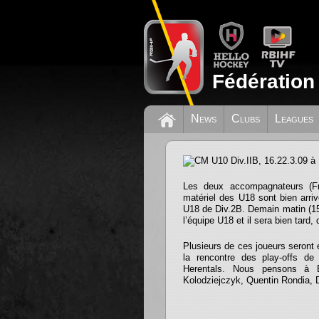
Fédération
News
Clubs
Leagues
CM U10 Div.IIB, 16.
Les deux accompagnateurs (Fr
matériel des U18 sont bien arri
U18 de Div.2B. Demain matin (15
l’équipe U18 et il sera bien tard,
Plusieurs de ces joueurs seront e
la rencontre des play-offs de
Herentals. Nous pensons à
Kolodziejczyk, Quentin Rondia, Dr