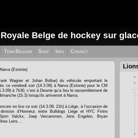
 Royale Belge de hockey sur glac
Team Belgium
Shop
Info
Contact
22.3.09 à Narva (Estonie)
Lion
ank Wagner et Johan Bollue) du véhicule emportant le
vés ce vendredi soir (14.3.09) à Narva (Estonie) pour le CM
.3.09) à 7h30, c’est à Deurne qu’a lieu le rassemblement de
 dimanche (15.3) lorsqu’ils arriveront à Narva.
ncore en lice ce soir (14.3.09, 21h) à Liège, à l’occasion de
 division d’Honneur, entre Bulldogs Liège et HYC Fintro
Bjorn Valckx, Joep Vercammen, Jens Engelen, Bryan
ies Leirs....