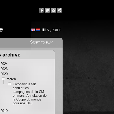
e
MyRBIHF
Start to play
s archive
2024
2023
2020
March
Coronavirus fait
annuler les
campagnes de la CM
en mars: Annulation de
la Coupe du monde
pour nos U18
2019