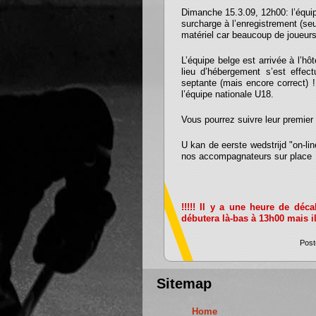
Dimanche 15.3.09, 12h00: l’équip
surcharge à l’enregistrement (se
matériel car beaucoup de joueurs 
L’équipe belge est arrivée à l’hô
lieu d’hébergement s’est effe
septante (mais encore correct) 
l’équipe nationale U18.
Vous pourrez suivre leur premier 
U kan de eerste wedstrijd "on-l
nos accompagnateurs sur place
!!!!! Il y a une heure de déc
débutera là-bas à 13h00 mais il
Post
Sitemap
Home