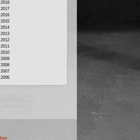
2018
2017
2016
2015
2014
2013
2012
2011
2010
2009
2008
2007
2006
tion