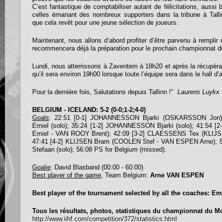
C’est fantastique de comptabiliser autant de félicitations, aussi
celles émanant des nombreux supporters dans la tribune à Tallin
que cela revêt pour une jeune sélection de joueurs.
Maintenant, nous allons d’abord profiter d’être parvenu à remplir 
recommencera déjà la préparation pour le prochain championnat 
Lundi, nous atterrissons à Zaventem à 18h20 et après la récupér
qu’il sera environ 19h00 lorsque toute l’équipe sera dans le hall d’a
Pour la dernière fois, Salutations depuis Tallinn !"
Laurens Luyk
BELGIUM - ICELAND: 5-2 (0-0;1-2;4-0)
Goals
: 22:51 [0-1] JOHANNESSON Bjarki (OSKARSSON Jon)
Emiel (solo); 35:24 [1-2] JOHANNESSON Bjarki (solo); 41:54 
Emiel - VAN ROOY Brent); 42:09 [3-2] CLAESSENS Tex (KLIJ
47:41 [4-2] KLIJSEN Bram (COOLEN Stef - VAN ESPEN Arne);
Stefaan (solo); 56:08 PS for Belgium (missed).
Goalie
: David Blasband (00:00 - 60:00)
Best player of the
g
ame
, Team Belgium:
Arne VAN ESPEN
Best player of the tournament selected by all the coaches: E
Tous les résultats, photos, statistiques du championnat du M
http://www.iihf.com/competition/372/statistics.html