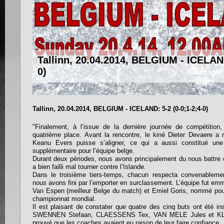
Tallinn, 20.04.2014, BELGIUM - ICELAND
0)
Tallinn, 20.04.2014, BELGIUM - ICELAND: 5-2 (0-0;1-2;4-0)
"Finalement, à l’issue de la dernière journée de compétition
quatrième place. Avant la rencontre, le kiné Dieter Devaere a 
Keanu Evers puisse s’aligner, ce qui a aussi constitué une
supplémentaire pour l’équipe belge.
Durant deux périodes, nous avons principalement du nous battre
a bien failli mal tourner contre l’Islande.
Dans le troisième tiers-temps, chacun respecta convenablemen
nous avons fini par l’emporter en surclassement. L’équipe fut e
Van Espen (meilleur Belge du match) et Emiel Goris, nommé pour
championnat mondial.
Il est plaisant de constater que quatre des cinq buts ont été in
SWENNEN Stefaan, CLAESSENS Tex, VAN MELE Jules et KLIJ
prouvé que les coaches avaient eu raison de leur faire confiance.