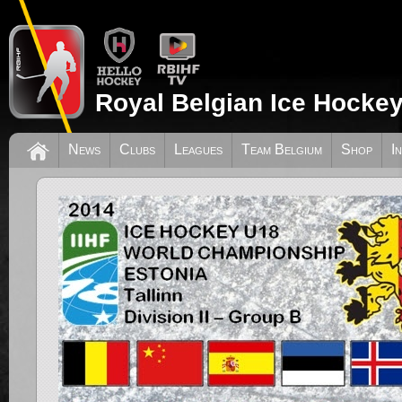
Royal Belgian Ice Hockey
News
Clubs
Leagues
Team Belgium
Shop
I