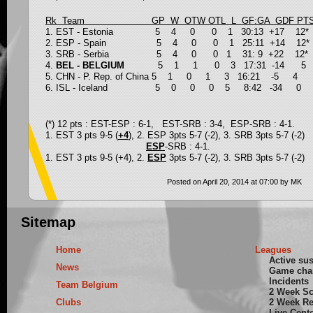
Rk Team GP W OTW OTL L GF:GA GDF PT
1. EST - Estonia 5 4 0 0 1 30:13 +17 12*
2. ESP - Spain 5 4 0 0 1 25:11 +14 12
3. SRB - Serbia 5 4 0 0 1 31: 9 +22 12*
4.
BEL - BELGIUM
5 1 1 0 3 17:31 -14 5
5. CHN - P. Rep. of China 5 1 0 1 3 16:21 -5 4
6. ISL - Iceland 5 0 0 0 5 8:42 -34 0
(*) 12 pts : EST-ESP : 6-1, EST-SRB : 3-4, ESP-SRB : 4-1.
1. EST 3 pts 9-5 (
+4
), 2. ESP 3pts 5-7 (-2), 3. SRB 3pts 5-7 (-2)
ESP
-SRB : 4-1.
1. EST 3 pts 9-5 (+4), 2.
ESP
3pts 5-7 (-2), 3. SRB 3pts 5-7 (-2)
Posted on April 20, 2014 at 07:00 by MK
Sitemap
Home
Leagues
Active su
News
Game cha
Incidents
Team Belgium
2 Week S
Clubs
2 Week Re
Live Cent