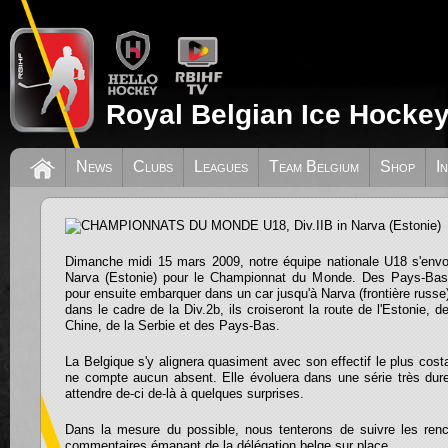
Royal Belgian Ice Hockey
CHAMPIONNATS DU MONDE U18, Div.II
News
Clubs
Leagues
Team Belgium
Shop
I
(Estonie)
Dimanche midi 15 mars 2009, notre équipe nationale U18 s'envole
Narva (Estonie) pour le Championnat du Monde. Des Pays-Bas, i
pour ensuite embarquer dans un car jusqu'à Narva (frontière russe)
dans le cadre de la Div.2b, ils croiseront la route de l'Estonie, 
Chine, de la Serbie et des Pays-Bas.
La Belgique s'y alignera quasiment avec son effectif le plus cost
ne compte aucun absent. Elle évoluera dans une série très du
attendre de-ci de-là à quelques surprises.
Dans la mesure du possible, nous tenterons de suivre les ren
commentaires émanant de la délégation belge sur place.