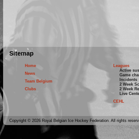
Sitemap
Home
Leagues
Active su
News
Game cha
Incidents
Team Belgium
2 Week S
Clubs
2 Week Re
Live Cent
CEHL
Copyright © 2026 Royal Belgian Ice Hockey Federation. All rights reser