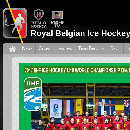
Royal Belgian Ice Hockey
News
Clubs
Leagues
Team Belgium
Shop
I