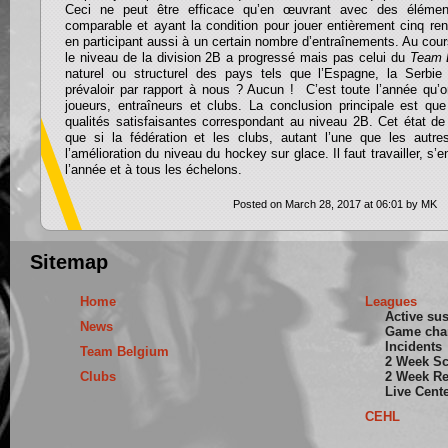
Ceci ne peut être efficace qu’en œuvrant avec des élémen
comparable et ayant la condition pour jouer entièrement cinq renc
en participant aussi à un certain nombre d’entraînements. Au cou
le niveau de la division 2B a progressé mais pas celui du
Team 
naturel ou structurel des pays tels que l’Espagne, la Serbie
prévaloir par rapport à nous ? Aucun ! C’est toute l’année qu’on
joueurs, entraîneurs et clubs. La conclusion principale est que
qualités satisfaisantes correspondant au niveau 2B. Cet état de 
que si la fédération et les clubs, autant l’une que les autres
l’amélioration du niveau du hockey sur glace. Il faut travailler, s’en
l’année et à tous les échelons.
Posted on March 28, 2017 at 06:01 by MK
Sitemap
Home
Leagues
Active su
News
Game cha
Incidents
Team Belgium
2 Week S
Clubs
2 Week Re
Live Cent
CEHL