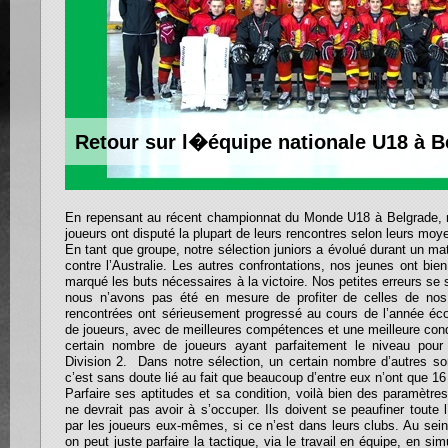
Retour sur l�équipe nationale U18 à B
En repensant au récent championnat du Monde U18 à Belgrade, 
joueurs ont disputé la plupart de leurs rencontres selon leurs moy
En tant que groupe, notre sélection juniors a évolué durant un m
contre l’Australie. Les autres confrontations, nos jeunes ont bie
marqué les buts nécessaires à la victoire. Nos petites erreurs se
nous n’avons pas été en mesure de profiter de celles de nos
rencontrées ont sérieusement progressé au cours de l’année éco
de joueurs, avec de meilleures compétences et une meilleure con
certain nombre de joueurs ayant parfaitement le niveau pour
Division 2. Dans notre sélection, un certain nombre d’autres so
c’est sans doute lié au fait que beaucoup d’entre eux n’ont que 1
Parfaire ses aptitudes et sa condition, voilà bien des paramètre
ne devrait pas avoir à s’occuper. Ils doivent se peaufiner toute 
par les joueurs eux-mêmes, si ce n’est dans leurs clubs. Au sein
on peut juste parfaire la tactique, via le travail en équipe, en sim