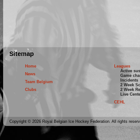
Sitemap
Home
Leagues
Active su
News
Game cha
Incidents
Team Belgium
2 Week S
Clubs
2 Week Re
Live Cent
CEHL
Copyright © 2026 Royal Belgian Ice Hockey Federation. All rights reser