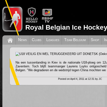
Royal Belgian Ice Hockey
U18 VEILIG EN WEL TERUGGEKEERD 
News
Clubs
Leagues
Team Belgium
Shop
I
(Oekraïne)
Na een tussenlanding in Kiev is de nationale U18-ploeg om 12u
Zaventem. Toch blijft teammanger Laurens Luykx ontgoocheld
Belgen. "We degraderen en de wedstrijd tegen China mochten we n
Posted on April 4, 2011 at 12:31 by JC