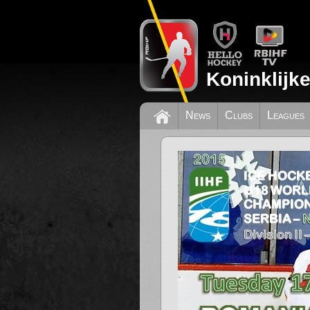
Koninklijk
News
Clubs
Leagues