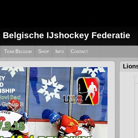
e Belgische IJshockey Federatie
Team Belgium
Shop
Info
Contact
Lion