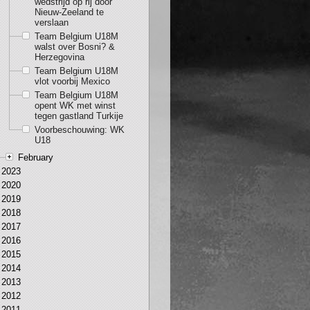
wedstrijd op rij door
Nieuw-Zeeland te
verslaan
Team Belgium U18M
walst over Bosni? &
Herzegovina
Team Belgium U18M
vlot voorbij Mexico
Team Belgium U18M
opent WK met winst
tegen gastland Turkije
Voorbeschouwing: WK
U18
February
2023
2020
2019
2018
2017
2016
2015
2014
2013
2012
2011