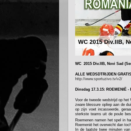
WC 2015 Div.IIB, N
WC 2015 Div.IIB, Novi Sad (Se
ALLE WEDSDTRIJDEN GRATIS
http://www.sportuzivo.tv/v2/
Dinsdag 17.3.15: ROEMENIË - B
Voor de tweede wedstrijd op het
zware blessure opliep aan de du
op zijn voet incasseerde, gera
sterkste teams uit de poule bes
Roemenen namen het spel in han
Roemenië het overwicht dan toch
In de laatste twee minuten van 