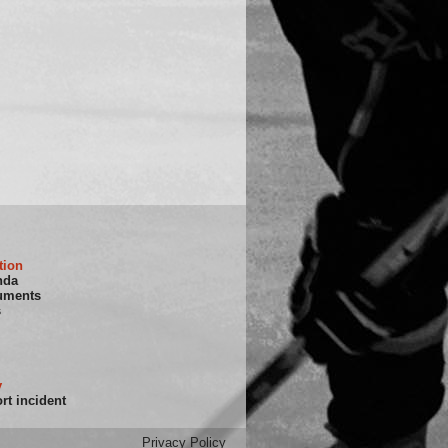
tion
nda
uments
s
y
rt incident
Privacy Policy