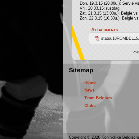
Don. 19.3.15 (20.00u.): Servië v
Vrij. 20.03.15: rustdag
Zat. 21.3.15 (13.00u.): België vs
Zon. 22.3.15 (16.30u.): België v
Attachments
statsu18ROMBEL15.
Post
Sitemap
Home
News
Team Belgium
Clubs
Copyright © 2026 Koninklijke Belgische