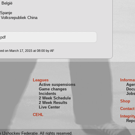
s België
 Spanje
s Volksrepubliek China
pdf
ed on March 17, 2015 at 08:00 by AF
Leagues
Informa
Active suspensions
Age
Game changes
Doc
Incidents
Job
2 Week Schedule
Shop
2 Week Results
Live Center
Contact
CEHL
Integrit
Repo
 IJshockey Federatie. All rights reserved.