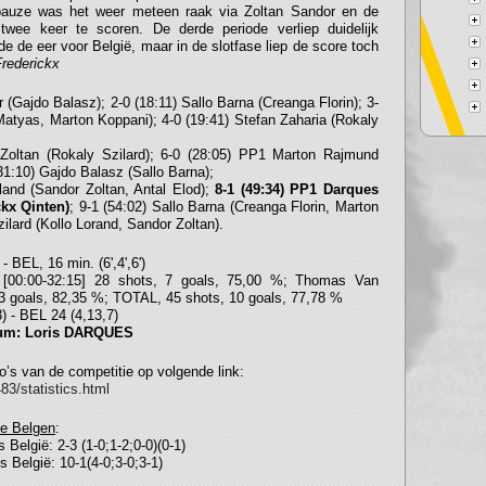
pauze was het weer meteen raak via Zoltan Sandor en de
ee keer te scoren. De derde periode verliep duidelijk
de de eer voor België, maar in de slotfase liep de score toch
Frederickx
 (Gajdo Balasz); 2-0 (18:11) Sallo Barna (Creanga Florin); 3-
atyas, Marton Koppani); 4-0 (19:41) Stefan Zaharia (Rokaly
Zoltan (Rokaly Szilard); 6-0 (28:05) PP1 Marton Rajmund
(31:10) Gajdo Balasz (Sallo Barna);
land (Sandor Zoltan, Antal Elod);
8-1 (49:34) PP1 Darques
kx Qinten)
; 9-1 (54:02) Sallo Barna (Creanga Florin, Marton
ilard (Kollo Lorand, Sandor Zoltan).
- BEL, 16 min. (6',4',6')
 [00:00-32:15] 28 shots, 7 goals, 75,00 %; Thomas Van
 3 goals, 82,35 %; TOTAL, 45 shots, 10 goals, 77,78 %
) - BEL 24 (4,13,7)
gium: Loris DARQUES
oto’s van de competitie op volgende link:
83/statistics.html
e Bel
g
en
:
 België: 2-3 (1-0;1-2;0-0)(0-1)
 België: 10-1(4-0;3-0;3-1)