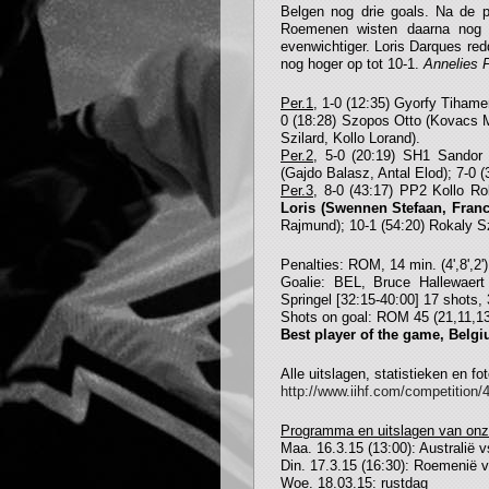
Belgen nog drie goals. Na de 
Roemenen wisten daarna nog tw
evenwichtiger. Loris Darques red
nog hoger op tot 10-1.
Annelies 
Per.1
, 1-0 (12:35) Gyorfy Tihamer
0 (18:28) Szopos Otto (Kovacs M
Szilard, Kollo Lorand).
Per.2
, 5-0 (20:19) SH1 Sandor 
(Gajdo Balasz, Antal Elod); 7-0 
Per.3
, 8-0 (43:17) PP2 Kollo Ro
Loris (Swennen Stefaan, Franc
Rajmund); 10-1 (54:20) Rokaly Sz
Penalties: ROM, 14 min. (4',8',2') 
Goalie: BEL, Bruce Hallewaert
Springel [32:15-40:00] 17 shots,
Shots on goal: ROM 45 (21,11,13
Best player of the game, Bel
Alle uitslagen, statistieken en f
http://www.iihf.com/competition/4
Pro
g
ramma en uitslagen van onz
Maa. 16.3.15 (13:00): Australië vs
Din. 17.3.15 (16:30): Roemenië vs
Woe. 18.03.15: rustdag