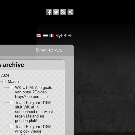
MyRBIHF
Start to play
s archive
2024
March
WK U18M: Alle goals
van onze ?Golden
Boys? op een rijtje
Team Belgium U18M
sluit WK af in
schoonheid met winst
tegen IJsland en
gouden plak!
Team Belgium U18M
wint ook vierde