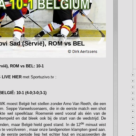
ovi Sad (Servië), ROM vs BEL
rvië), ROM vs BEL: 10-1
 LIVE HIER
met Sportuzivo.tv :
ELGIË: 10-1 (4-0;3-0;3-1)
 WK moest België het stellen zonder Arno Van Reeth, die een
im. Seppe Vanwelssenaers, die in de eerste match een shot
akte wel speelklaar. Roemenië werd vooraf als één van de
tempeld en dat bleek ook bij de start van de wedstrijd. De
de
den, maar België hield goed stand. In de 12
minuut wist
 te verzilveren , maar onze landgenoten klampten goed aan.
de eerste periode liep het echter fout en incasseerden de