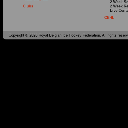
2 Week S
Clubs
2 Week Re
Live Cent
CEHL
Copyright © 2026 Royal Belgian Ice Hockey Federation. All rights reser