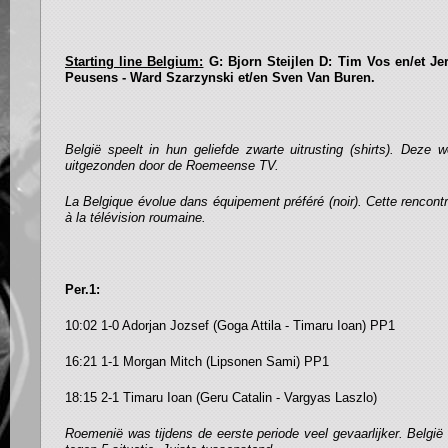
Starting line Belgium:
G: Bjorn Steijlen D: Tim Vos en/et Je
Peusens - Ward Szarzynski et/en Sven Van Buren.
België speelt in hun geliefde zwarte uitrusting (shirts). Deze w
uitgezonden door de Roemeense TV.
La Belgique évolue dans équipement préféré (noir). Cette rencontr
à la télévision roumaine.
Per.1:
10:02 1-0 Adorjan Jozsef (Goga Attila - Timaru Ioan) PP1
16:21 1-1 Morgan Mitch (Lipsonen Sami) PP1
18:15 2-1 Timaru Ioan (Geru Catalin - Vargyas Laszlo)
Roemenië was tijdens de eerste periode veel gevaarlijker. Belgi