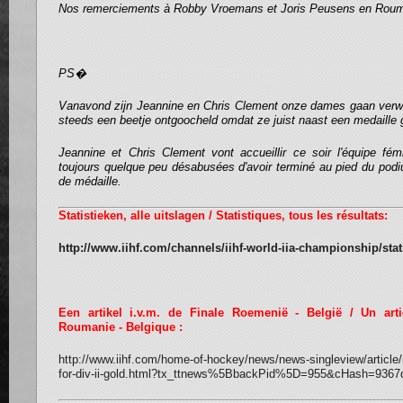
Nos remerciements à Robby Vroemans et Joris Peusens en Rou
PS�
Vanavond zijn Jeannine en Chris Clement onze dames gaan ver
steeds een beetje ontgoocheld omdat ze juist naast een medaille
Jeannine et Chris Clement vont accueillir ce soir l'équipe f
toujours quelque peu désabusées d'avoir terminé au pied du pod
de médaille.
Statistieken, alle uitslagen / Statistiques, tous les résultats:
http://www.iihf.com/channels/iihf-world-iia-championship/stat
Een artikel i.v.m. de Finale Roemenië - België / Un arti
Roumanie - Belgique :
http://www.iihf.com/home-of-hockey/news/news-singleview/article
for-div-ii-gold.html?tx_ttnews%5BbackPid%5D=955&cHash=9367