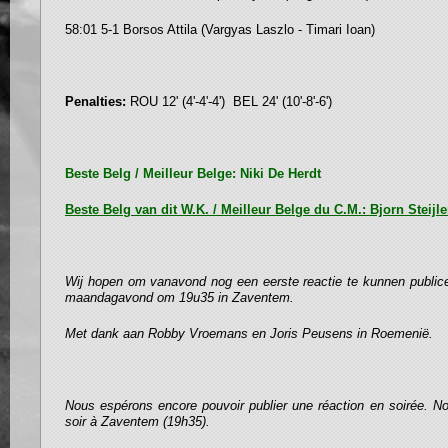
58:01 5-1 Borsos Attila (Vargyas Laszlo - Timari Ioan)
Penalties:
ROU 12' (4'-4'-4') BEL 24' (10'-8'-6')
Beste Belg / Meilleur Belge: Niki De Herdt
Beste Belg van dit W.K. / Meilleur Belge du C.M.: Bjorn Steijl
Wij hopen om vanavond nog een eerste reactie te kunnen public
maandagavond om 19u35 in Zaventem.
Met dank aan Robby Vroemans en Joris Peusens in Roemenië.
Nous espérons encore pouvoir publier une réaction en soirée. Nos
soir à Zaventem (19h35).