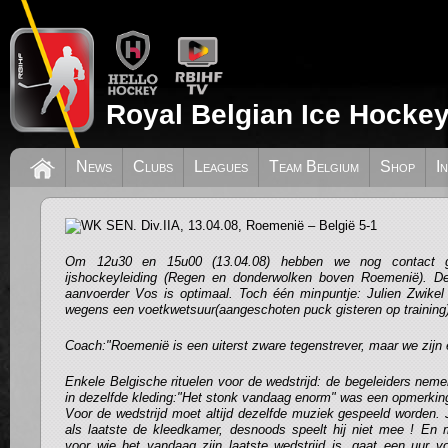
Royal Belgian Ice Hockey
News
Clubs
Leagues
Team Belgium
Shop
I
WK SEN. Div.IIA, 13.04.08, Roemenië – 
Om 12u30 en 15u00 (13.04.08) hebben we nog contact 
ijshockeyleiding (Regen en donderwolken boven Roemenië). De
aanvoerder Vos is optimaal. Toch één minpuntje: Julien Zwikel
wegens een voetkwetsuur(aangeschoten puck gisteren op training)
Coach:"Roemenië is een uiterst zware tegenstrever, maar we zijn e
Enkele Belgische rituelen voor de wedstrijd: de begeleiders nemen
in dezelfde kleding:"Het stonk vandaag enorm" was een opmerking
Voor de wedstrijd moet altijd dezelfde muziek gespeeld worden. J
als laatste de kleedkamer, desnoods speelt hij niet mee ! E
voor wie het vandaag zijn laatste wedstrijd is, gaat een uur v