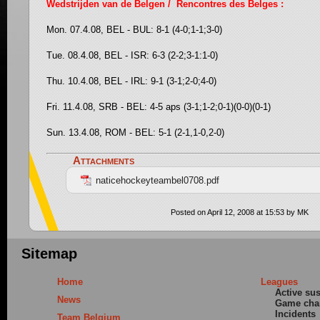
Wedstrijden van de Belgen / Rencontres des Belges :
Mon. 07.4.08, BEL - BUL: 8-1 (4-0;1-1;3-0)
Tue. 08.4.08, BEL - ISR: 6-3 (2-2;3-1:1-0)
Thu. 10.4.08, BEL - IRL: 9-1 (3-1;2-0;4-0)
Fri. 11.4.08, SRB - BEL: 4-5 aps (3-1;1-2;0-1)(0-0)(0-1)
Sun. 13.4.08, ROM - BEL: 5-1 (2-1,1-0,2-0)
Attachments
naticehockeyteambel0708.pdf
Posted on April 12, 2008 at 15:53 by MK
Sitemap
Home
Leagues
Active su
News
Game cha
Incidents
Team Belgium