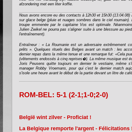
afzondering met een liter koffie.
Nous avons encore eu des contacts à 12h30 et 15h30 (13.04.08) a
sur glace belge (pluie et nuages sombres dans le ciel roumain).
troupe emmenée par le capitaine Vos est optimale. Néanmoins 
Julien Zwikel ne pourra pas s'aligner suite à une blessure au pied
l'entraînement).
Entraîneur : « La Roumanie est un adversaire extrêmement 
prêts ». Quelques rituels des Belges avant un match : les acc
dernier repas dans la même tenue et une remarque fut: «Cela pua
(vêtements endossés à cinq reprises�). La même musique est éc
Joris Peusens quitte toujours en dernier le vestiaire, même s
manager Robby Vroemans, pour qui c'est le dernier match aujour
s'isole une heure avant le début de la partie devant un litre de café
ROM-BEL: 5-1 (2-1;1-0;2-0)
België wint zilver - Proficiat !
La Belgique remporte l'argent - Félicitations 