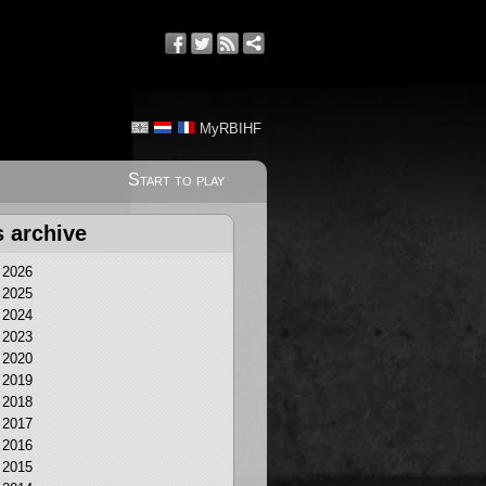
MyRBIHF
Start to play
s archive
2026
2025
2024
2023
2020
2019
2018
2017
2016
2015