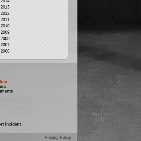
2014
2013
2012
2011
2010
2009
2008
2007
2006
tion
nda
uments
s
y
rt incident
Privacy Policy