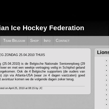
ian Ice Hockey Federation
RENPLOEG ZONDAG 25.04.2010
Team Belgium
Shop
Info
Contact
Lion
 (25.04.2010) is de Belgische Nationale Seniorenploeg (29
keer en met een weekje vertraging veilig in Schiphol geland
angekomen. Ook de 4 Belgische supporters (de ouders van
) zijn via Atlanta-USA (waar ze 4 dagen vastzaten) goed
t avontuur komen we de volgende dagen zeker terug.
ted on April 25, 2010 at 08:15 by JC