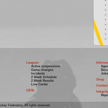
Leagues
Informa
Active suspensions
Age
Game changes
Doc
Incidents
Job
2 Week Schedule
Shop
2 Week Results
Live Center
Contact
CEHL
Integrit
Repo
key Federation. All rights reserved.