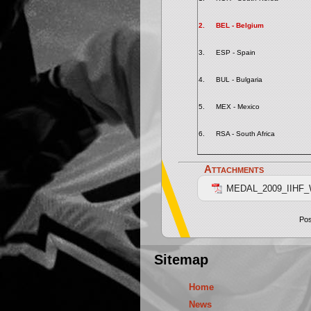
2.
BEL - Belgium
3.
ESP - Spain
4.
BUL - Bulgaria
5.
MEX - Mexico
6.
RSA - South Africa
Attachments
MEDAL_2009_IIHF
Pos
Sitemap
Home
News