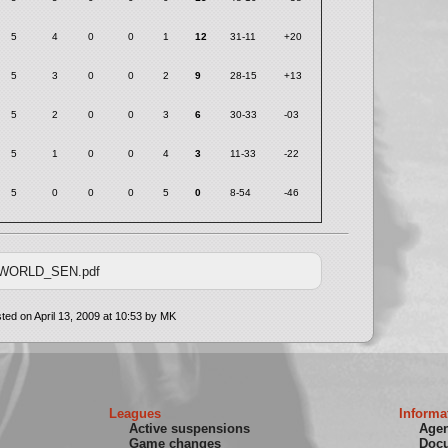
5
4
0
0
1
12
31-11
+20
5
3
0
0
2
9
28-15
+13
5
2
0
0
3
6
30-33
-03
5
1
0
0
4
3
11-33
-22
5
0
0
0
5
0
8-54
-46
_WORLD_SEN.pdf
ted on April 13, 2009 at 10:53 by MK
Leagues
Informa
Active suspensions
Age
Game changes
Doc