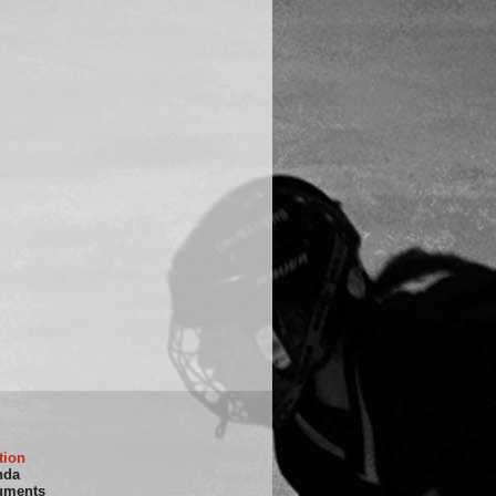
tion
nda
uments