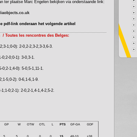
 ter plaatse Marc Engelen bekijken via onderstaande link:
iaobjects.co.uk
de pdf-link onderaan het volgende artikel
 / Toutes les rencontres des Belges:
2;3-1;0-0): 2-0,2-2,3-2,3-3,6-3.
-0;2-0;0-1): 3-0,3-1.
-0;2-1;4-0): 5-0,5-1,11-1.
2;1-5;0-2): 0-6,1-6,1-9.
-1;1-0;2-1): 2-0,2-1,4-1,4-2,5-2.
GP
W
OTW
OTL
L
PTS
GF-GA
GDF
5
5
0
0
0
15
48-10
+38