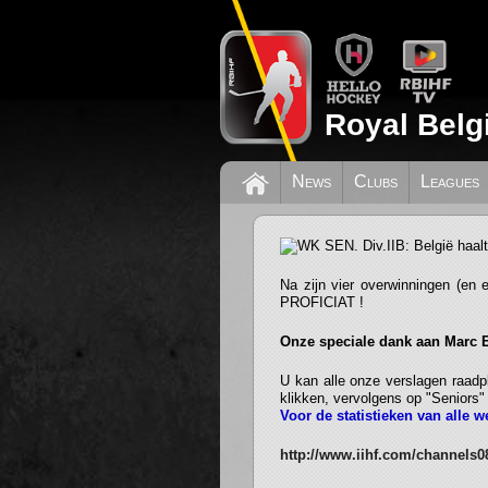
Royal Belg
News
Clubs
Leagues
WK SEN. Div.IIB: Be
Na zijn vier overwinningen (en 
PROFICIAT !
Onze speciale dank aan Marc 
U kan alle onze verslagen raadp
klikken, vervolgens op "Seniors
Voor de statistieken van alle w
http://www.iihf.com/channels08