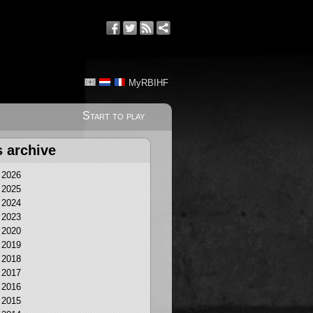
MyRBIHF
Start to play
s archive
2026
2025
2024
2023
2020
2019
2018
2017
2016
2015