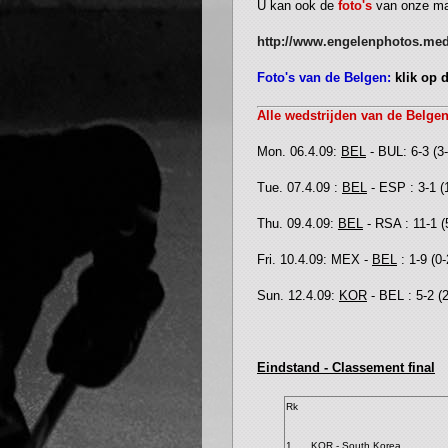
U kan ook de
foto's
van onze man
http://www.engelenphotos.med
Foto's van de Belgen:
klik op 
Alle wedstrijden van de Belgen
Mon. 06.4.09:
BEL
- BUL: 6-3 (3-
Tue. 07.4.09 :
BEL
- ESP : 3-1 (1
Thu. 09.4.09:
BEL
- RSA : 11-1 (5
Fri. 10.4.09: MEX -
BEL
: 1-9 (0-
Sun. 12.4.09:
KOR
- BEL : 5-2 (2
Eindstand - Classement final
Rk
1.
KOR - South Korea