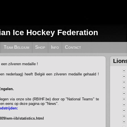
ian Ice Hockey Federation
Team Belgium
Shop
Info
Contact
lgië haalt een zilveren medaille !
Lion
een nederlaag) heeft België een zilveren medaille gehaald !
Engelen.
legen via onze site (RBIHF.be) door op "National Teams" te
" en eens op deze pagina op "News".
edstrijden:
09/wm-iib/statistics.html