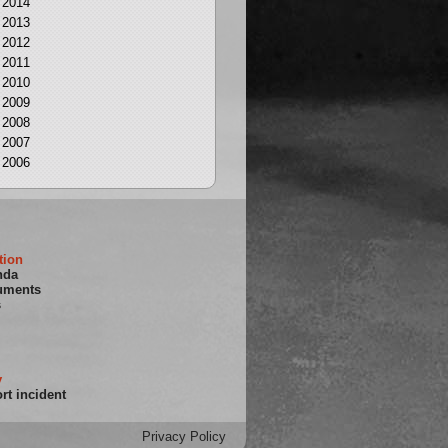
2014
2013
2012
2011
2010
2009
2008
2007
2006
tion
nda
uments
s
y
rt incident
Privacy Policy