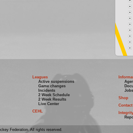
Leagues
Informa
Active suspensions
Age
Game changes
Doc
Incidents
Job
2 Week Schedule
Shop
2 Week Results
Live Center
Contact
CEHL
Integrit
Repo
key Federation. All rights reserved.