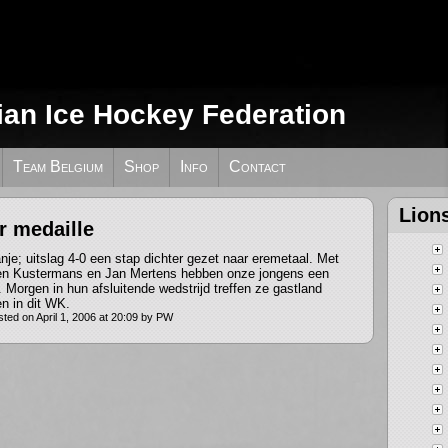
ian Ice Hockey Federation
Team Belgium
Shop
Info
Contact
Lion
r medaille
nje; uitslag 4-0 een stap dichter gezet naar eremetaal. Met
oen Kustermans en Jan Mertens hebben onze jongens een
 Morgen in hun afsluitende wedstrijd treffen ze gastland
en in dit WK.
ted on April 1, 2006 at 20:09 by PW