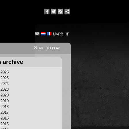
MyRBIHF
Start to play
s archive
2026
2025
2024
2023
2020
2019
2018
2017
2016
2015