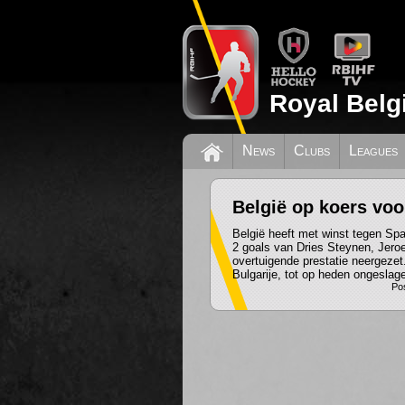
Royal Belg
News
Clubs
Leagues
België op koers voo
België heeft met winst tegen Spa
2 goals van Dries Steynen, Jer
overtuigende prestatie neergezet.
Bulgarije, tot op heden ongeslag
Pos