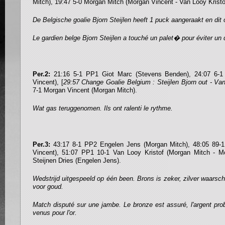
Mitch), 19:47 5-0 Morgan Mitch (Morgan Vincent - Van Looy Kristo
De Belgische goalie Bjorn Steijlen heeft 1 puck aangeraakt en dit 
Le gardien belge Bjorn Steijlen a touché un palet� pour éviter un 
Per.2:
21:16 5-1 PP1 Giot Marc (Stevens Benden), 24:07 6-1
Vincent), [
29:57 Change Goalie Belgium : Steijlen Bjorn out - Va
7-1 Morgan Vincent (Morgan Mitch).
Wat gas teruggenomen. Ils ont ralenti le rythme.
Per.3:
43:17 8-1 PP2 Engelen Jens (Morgan Mitch), 48:05 89-1
Vincent), 51:07 PP1 10-1 Van Looy Kristof (Morgan Mitch - Mo
Steijnen Dries (Engelen Jens).
Wedstrijd uitgespeeld op één been. Brons is zeker, zilver waarsch
voor goud.
Match disputé sur une jambe. Le bronze est assuré, l'argent pro
venus pour l'or.