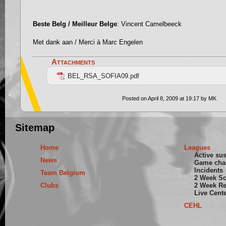
Beste Belg / Meilleur Belge
: Vincent Camelbeeck
Met dank aan / Merci à Marc Engelen
Attachments
BEL_RSA_SOFIA09.pdf
Posted on April 8, 2009 at 19:17 by MK
Sitemap
Home
Leagues
Active su
News
Game cha
Incidents
Team Belgium
2 Week S
Clubs
2 Week Re
Live Cent
CEHL