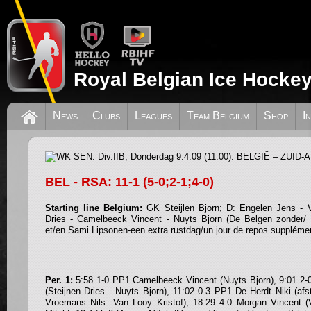
Royal Belgian Ice Hockey
WK SEN. Div.IIB, Donderdag 9.4.09 (11
News
Clubs
Leagues
Team Belgium
Shop
I
ZUID-AFRIKA: 11-1 !
BEL - RSA: 11-1 (5-0;2-1;4-0)
Starting line Belgium:
GK Steijlen Bjorn; D: Engelen Jens - V
Dries - Camelbeeck Vincent - Nuyts Bjorn (De Belgen zonder
et/en Sami Lipsonen-een extra rustdag/un jour de repos supplémen
Per. 1:
5:58 1-0 PP1 Camelbeeck Vincent (Nuyts Bjorn), 9:01 2
(Steijnen Dries - Nuyts Bjorn), 11:02 0-3 PP1 De Herdt Niki (afst
Vroemans Nils -Van Looy Kristof), 18:29 4-0 Morgan Vincent (