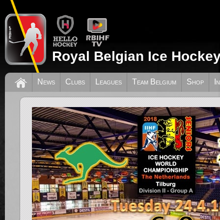
Royal Belgian Ice Hockey
News
Clubs
Leagues
Team Belgium
Shop
I