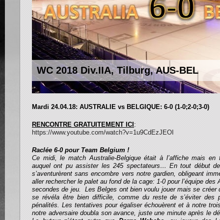
WC 2018 Div.IIA, Tilburg, AUS-BEL
Mardi 24.04.18: AUSTRALIE vs BELGIQUE: 6-0 (1-0;2-0;3-0)
RENCONTRE GRATUITEMENT ICI
:
https://www.youtube.com/watch?v=1u9CdEzJEOI
Raclée 6-0 pour Team Belgium !
Ce midi, le match Australie-Belgique était à l’affiche mais en
auquel ont pu assister les 245 spectateurs… En tout début de
s’aventurèrent sans encombre vers notre gardien, obligeant im
aller rechercher le palet au fond de la cage: 1-0 pour l’équipe des
secondes de jeu. Les Belges ont bien voulu jouer mais se créer 
se révéla être bien difficile, comme du reste de s’éviter de
pénalités. Les tentatives pour égaliser échouèrent et à notre troi
notre adversaire doubla son avance, juste une minute après le d