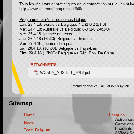
Tous les résultats et statistiques de la compétition sur le lien suiv
http://www.iihf.com/competition/640/
Pro
g
ramme et résultats de nos Bel
g
es
:
Lun. 23.4.18: Serbie vs Belgique: 4-1 (1-0;2-1;1-0)
Mar. 24.4.18: Australie vs Belgique: 6-0 (1-0;2-0;3-0)
Mer. 25.4.18: journée de repos
Jeu. 26.4.18 (16h30): Belgique vs Islande
Ven. 27.4.18: journée de repos
Sat. 28.4.18: (16h30): Belgique vs Pays-Bas
Dim. 29.4.18 (13h00): Belgique vs Rép. Pop. De Chine
Attachments
WCSEN_AUS-BEL_2018.pdf
Posted on April 24, 2018 at 07:00 by MK
Sitemap
Home
Leagues
Active su
News
Game cha
Incidents
Team Belgium
2 Week S