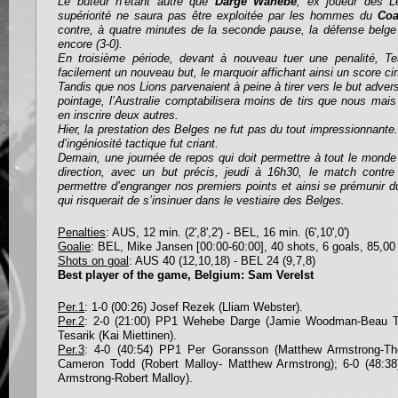
Le buteur n’étant autre que
Darge Wahebe
, ex joueur des L
supériorité ne saura pas être exploitée par les hommes du
Coa
contre, à quatre minutes de la seconde pause, la défense belge f
encore (3-0).
En troisième période, devant à nouveau tuer une penalité, 
facilement un nouveau but, le marquoir affichant ainsi un score cin
Tandis que nos Lions parvenaient à peine à tirer vers le but adverse
pointage, l’Australie comptabilisera moins de tirs que nous ma
en inscrire deux autres.
Hier, la prestation des Belges ne fut pas du tout impressionnante
d’ingéniosité tactique fut criant.
Demain, une journée de repos qui doit permettre à tout le mon
direction, avec un but précis, jeudi à 16h30, le match contre 
permettre d’engranger nos premiers points et ainsi se prémunir d
qui risquerait de s’insinuer dans le vestiaire des Belges.
Penalties
: AUS, 12 min. (2',8',2') - BEL, 16 min. (6',10',0')
Goalie
: BEL, Mike Jansen [00:00-60:00], 40 shots, 6 goals, 85,0
Shots on goal
: AUS 40 (12,10,18) - BEL 24 (9,7,8)
Best player of the game, Belgium: Sam Verelst
Per.1
: 1-0 (00:26) Josef Rezek (Lliam Webster).
Per.2
: 2-0 (21:00) PP1 Wehebe Darge (Jamie Woodman-Beau Tay
Tesarik (Kai Miettinen).
Per.3
: 4-0 (40:54) PP1 Per Goransson (Matthew Armstrong-Th
Cameron Todd (Robert Malloy- Matthew Armstrong); 6-0 (48:3
Armstrong-Robert Malloy).