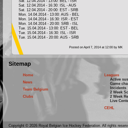
Sat. 12.04.2014 - 13:00: BEL - ISR
Sat. 12.04.2014 - 16:30: ISL - AUS
Sat. 12.04.2014 - 20:00: EST - SRB
Mon. 14.04.2014 - 13:00: AUS - BEL
Mon. 14.04.2014 - 16:30: ISR - EST
Mon. 14.04.2014 - 20:00: SRB - ISL
Tue. 15.04.2014 - 13:00: EST - BEL
Tue. 15.04.2014 - 16:30: ISL - ISR
Tue. 15.04.2014 - 20:00: AUS - SRB
Posted on April 7, 2014 at 12:00 by MK
Sitemap
Home
Leagues
Active su
News
Game cha
Incidents
Team Belgium
2 Week S
Clubs
2 Week Re
Live Cent
CEHL
Copyright © 2026 Royal Belgian Ice Hockey Federation. All rights reser